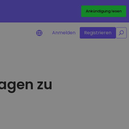
/
Ankündigung lesen
Anmelden
Registrieren
ichtigungen
ngen in Echtzeit für Ihre
ragen zu
rte erkunden
nvestitionsmöglichkeiten
alyse
licke für eine optimale