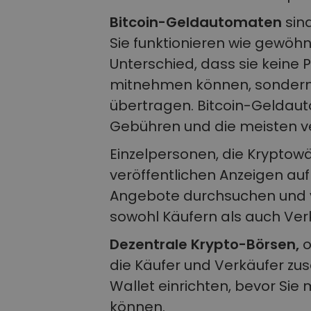
Bitcoin-Geldautomaten
sin
Sie funktionieren wie gewö
Unterschied, dass sie keine
mitnehmen können, sondern d
übertragen. Bitcoin-Geldau
Gebühren und die meisten ve
Einzelpersonen, die Kryptow
veröffentlichen Anzeigen au
Angebote durchsuchen und v
sowohl Käufern als auch Ver
Dezentrale Krypto-Börsen,
o
die Käufer und Verkäufer zu
Wallet einrichten, bevor Si
können.