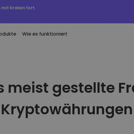
 mit Kraken fort.
odukte
Wie es funktioniert
u hinzugefügt
KriptoEarn
Preisbenachr
u zu Kriptomat hinzugefügte
Verdienen Sie Prämien für Ihre
Preisaktualisieru
ken
Kryptowährungen
Lieblings-Token
 meist gestellte F
nn ich für 100 € gekauft
Tresor
Vermögenswe
abe…
Sparen Sie Krypto für Ihre Zukunft
Entdecken Sie I
wäre es heute wert
Kryptowährungen
Portfolio-An
Wiederkehrender Kauf
Intelligente Einb
Regelmäßig geplante Investitionen (DCA)
Performance