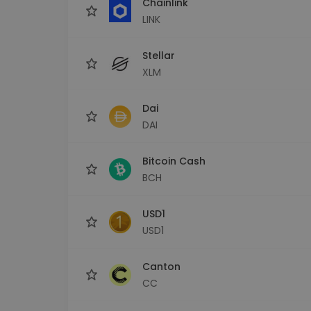
Chainlink
LINK
Stellar
XLM
Dai
DAI
Bitcoin Cash
BCH
USD1
USD1
Canton
CC