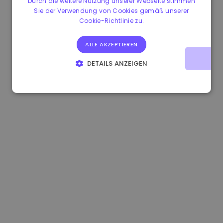
Durch die weitere Nutzung unserer Webseite stimmen
Sie der Verwendung von Cookies gemäß unserer
0.865095 €
0.00%
3.4B €
Cookie-Richtlinie zu.
ALLE AKZEPTIEREN
DETAILS ANZEIGEN
UNBEDINGT ERFORDERLICH
PERFORMANCE
TARGETING
FUNKTIONALITÄT