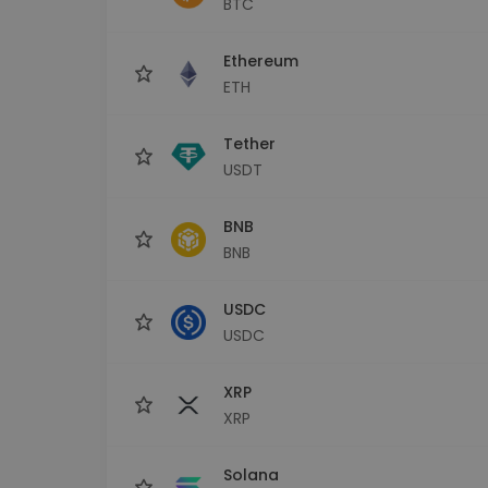
BTC
Investitions-Explorer
Finde deine Krypto-Strategie
Ethereum
ETH
Tether
USDT
BNB
BNB
USDC
USDC
XRP
XRP
Solana