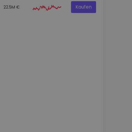
Kaufen
22.5M €