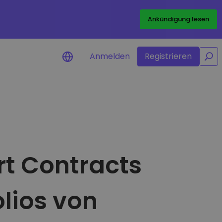
/
Ankündigung lesen
Anmelden
Registrieren
ichtigungen
ngen in Echtzeit für Ihre
rte erkunden
rt Contracts
nvestitionsmöglichkeiten
alyse
licke für eine optimale
olios von