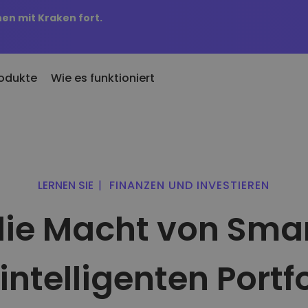
nen mit Kraken fort.
odukte
Wie es funktioniert
u hinzugefügt
KriptoEarn
Preisbenachr
u zu Kriptomat hinzugefügte
Verdienen Sie Prämien für Ihre
Preisaktualisieru
ken
Kryptowährungen
Lieblings-Token
LERNEN SIE
|
FINANZEN UND INVESTIEREN
nn ich für 100 € gekauft
Tresor
Vermögenswe
abe…
die Macht von Sma
Sparen Sie Krypto für Ihre Zukunft
Entdecken Sie I
wäre es heute wert
Portfolio-An
Wiederkehrender Kauf
Intelligente Einb
Regelmäßig geplante Investitionen (DCA)
Performance
intelligenten Portf