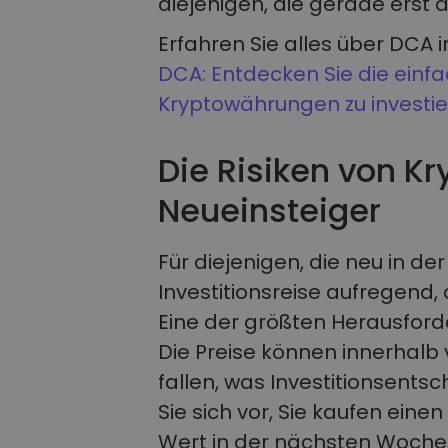
diejenigen, die gerade erst 
Erfahren Sie alles über DCA i
DCA: Entdecken Sie die einfac
Kryptowährungen zu investi
Die Risiken von Kr
Neueinsteiger
Für diejenigen, die neu in de
Investitionsreise aufregend, 
Eine der größten Herausforde
Die Preise können innerhalb
fallen, was Investitionsent
Sie sich vor, Sie kaufen eine
Wert in der nächsten Woche h