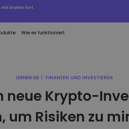
 mit Kraken fort.
odukte
Wie es funktioniert
u hinzugefügt
KriptoEarn
Preisbenachr
u zu Kriptomat hinzugefügte
Verdienen Sie Prämien für Ihre
Preisaktualisieru
ken
Kryptowährungen
Lieblings-Token
LERNEN SIE
|
FINANZEN UND INVESTIEREN
nn ich für 100 € gekauft
Tresor
Vermögenswe
abe…
 neue Krypto-Inv
Sparen Sie Krypto für Ihre Zukunft
Entdecken Sie I
wäre es heute wert
Portfolio-An
Wiederkehrender Kauf
Intelligente Einb
Regelmäßig geplante Investitionen (DCA)
Performance
, um Risiken zu m