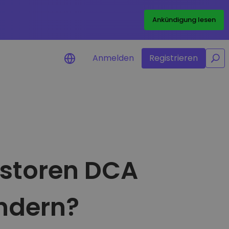
/
Ankündigung lesen
Anmelden
Registrieren
ichtigungen
ngen in Echtzeit für Ihre
rte erkunden
estoren DCA
nvestitionsmöglichkeiten
alyse
licke für eine optimale
indern?