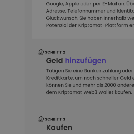
Google, Apple oder per E-Mail an. Übe
Adresse, Telefonnummer und Identitä
Investitions-Explorer
Finde deine Krypto-Strategie
Glückwunsch, Sie haben innerhalb we
Potenzial der Kriptomat-Plattform e
SCHRITT 2
Geld
hinzufügen
Tätigen Sie eine Bankeinzahlung oder
Kreditkarte, um noch schneller Geld e
können Sie und mehr als 2000 ander
dem Kriptomat Web3 Wallet kaufen.
SCHRITT 3
Kaufen