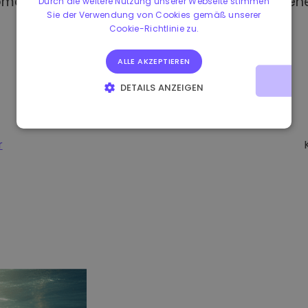
omat kaufen, haben Sie Zugang zu verschiedene
Durch die weitere Nutzung unserer Webseite stimmen
Sie der Verwendung von Cookies gemäß unserer
Cookie-Richtlinie zu.
ALLE AKZEPTIEREN
DETAILS ANZEIGEN
UNBEDINGT ERFORDERLICH
PERFORMANCE
TARGETING
FUNKTIONALITÄT
r
-