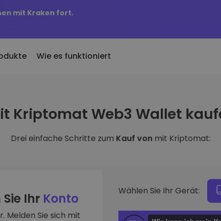
nen mit Kraken fort.
odukte
Wie es funktioniert
KriptoEarn
Preisbenachric
inzugefügt
it Kriptomat Web3 Wallet kauf
Verdienen Sie Prämien für Ihre
Preisaktualisierung
 Kriptomat hinzugefügte
Kryptowährungen
Ihre Lieblings-Tok
Drei einfache Schritte zum
Kauf von
mit Kriptomat:
Vermögenswer
ich für 100 € gekauft
Tresor
Entdecken Sie
…
Sparen Sie Krypto für Ihre Zukunft
Investitionsmögli
 es heute wert
Wiederkehrender Kauf
Portfolio-Anal
Regelmäßig geplante Investitionen
Intelligente Einblic
(DCA)
Wählen Sie Ihr Gerät:
optimale Perform
 Sie Ihr
Konto
. Melden Sie sich mit