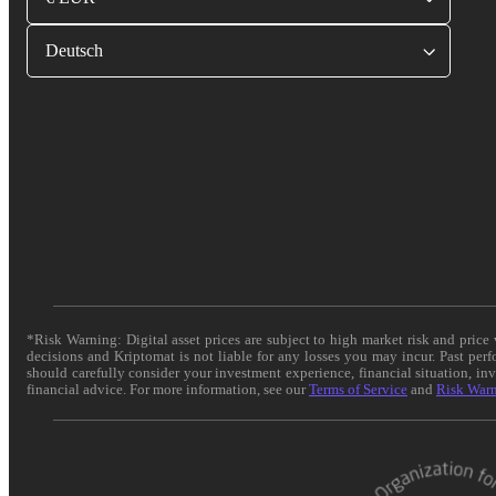
Deutsch
*Risk Warning: Digital asset prices are subject to high market risk and pric
decisions and Kriptomat is not liable for any losses you may incur. Past per
should carefully consider your investment experience, financial situation, in
financial advice. For more information, see our
Terms of Service
and
Risk War