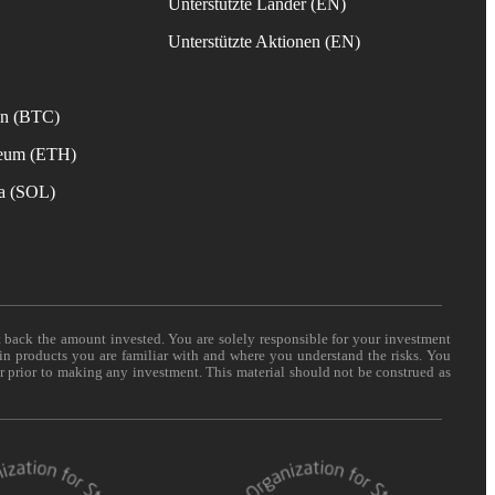
Unterstützte Länder (EN)
s
Unterstützte Aktionen (EN)
in (BTC)
reum (ETH)
na (SOL)
t back the amount invested. You are solely responsible for your investment
 in products you are familiar with and where you understand the risks. You
er prior to making any investment. This material should not be construed as