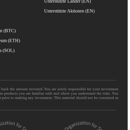
Unterstützte Länder (EN)
s
Unterstützte Aktionen (EN)
in (BTC)
reum (ETH)
na (SOL)
t back the amount invested. You are solely responsible for your investment
 in products you are familiar with and where you understand the risks. You
er prior to making any investment. This material should not be construed as