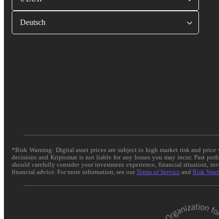
Deutsch
*Risk Warning: Digital asset prices are subject to high market risk and pric
decisions and Kriptomat is not liable for any losses you may incur. Past per
should carefully consider your investment experience, financial situation, in
financial advice. For more information, see our
Terms of Service
and
Risk War