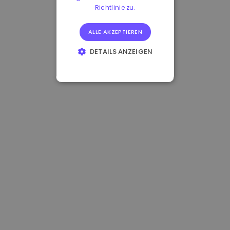
Richtlinie zu.
ALLE AKZEPTIEREN
DETAILS ANZEIGEN
UNBEDINGT
ERFORDERLICH
PERFORMANCE
TARGETING
FUNKTIONALITÄT