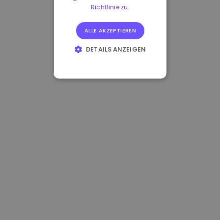
Richtlinie zu.
ALLE AKZEPTIEREN
DETAILS ANZEIGEN
UNBEDINGT
ERFORDERLICH
PERFORMANCE
TARGETING
FUNKTIONALITÄT