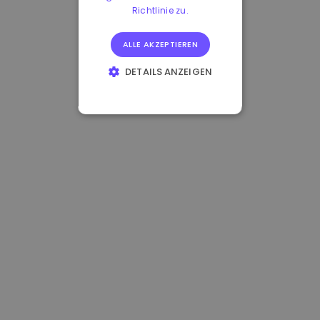
Richtlinie zu.
ALLE AKZEPTIEREN
DETAILS ANZEIGEN
UNBEDINGT
ERFORDERLICH
PERFORMANCE
TARGETING
FUNKTIONALITÄT