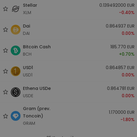
Stellar
0.139492000 EUR
XLM
-0.40%
Dai
0.864937 EUR
DAI
0.00%
Bitcoin Cash
185.770 EUR
BCH
+0.70%
USD1
0.864857 EUR
USD1
0.00%
Ethena USDe
0.864781 EUR
USDE
0.00%
Gram (prev.
1.170000 EUR
Toncoin)
-1.80%
GRAM