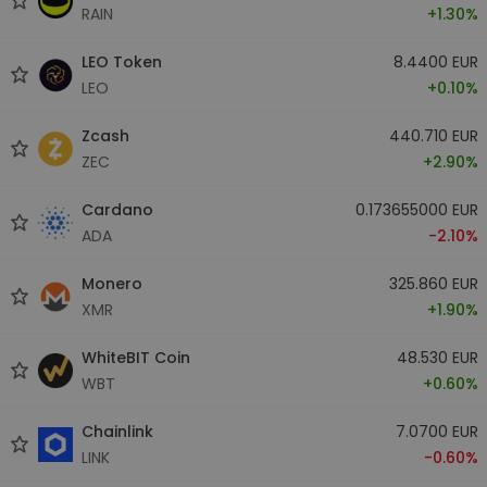
RAIN
+1.30%
LEO Token
8.4400 EUR
LEO
+0.10%
Zcash
440.710 EUR
ZEC
+2.90%
Cardano
0.173655000 EUR
ADA
-2.10%
Monero
325.860 EUR
XMR
+1.90%
WhiteBIT Coin
48.530 EUR
WBT
+0.60%
Chainlink
7.0700 EUR
LINK
-0.60%