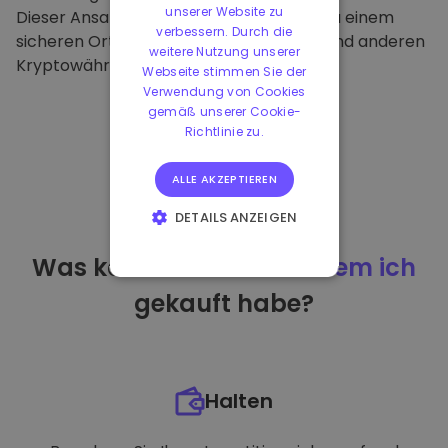
unserer Website zu
Dieser Ansatz macht unsere Plattform zu einem
verbessern. Durch die
sicheren Ort für die Aufbewahrung von und anderen
weitere Nutzung unserer
Kryptowährungen.
Webseite stimmen Sie der
Verwendung von Cookies
gemäß unserer Cookie-
Richtlinie zu.
ALLE AKZEPTIEREN
DETAILS ANZEIGEN
UNBEDINGT
Was kann ich tun
nachdem ich
ERFORDERLICH
gekauft habe?
PERFORMANCE
TARGETING
FUNKTIONALITÄT
Halten