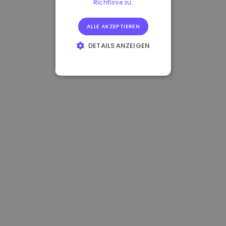
Richtlinie zu.
ALLE AKZEPTIEREN
DETAILS ANZEIGEN
UNBEDINGT
ERFORDERLICH
PERFORMANCE
TARGETING
FUNKTIONALITÄT