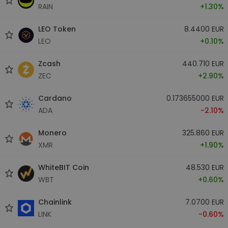
RAIN
+1.30%
LEO Token
8.4400 EUR
LEO
+0.10%
Zcash
440.710 EUR
ZEC
+2.90%
Cardano
0.173655000 EUR
ADA
-2.10%
Monero
325.860 EUR
XMR
+1.90%
WhiteBIT Coin
48.530 EUR
WBT
+0.60%
Chainlink
7.0700 EUR
LINK
-0.60%