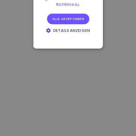
Richtlinie zu.
ALLE AKZEPTIEREN
DETAILS ANZEIGEN
UNBEDINGT
ERFORDERLICH
PERFORMANCE
TARGETING
FUNKTIONALITÄT