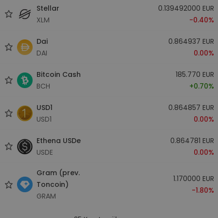
Stellar
0.139492000 EUR
XLM
-0.40%
Dai
0.864937 EUR
DAI
0.00%
Bitcoin Cash
185.770 EUR
BCH
+0.70%
USD1
0.864857 EUR
USD1
0.00%
Ethena USDe
0.864781 EUR
USDE
0.00%
Gram (prev.
1.170000 EUR
Toncoin)
-1.80%
GRAM