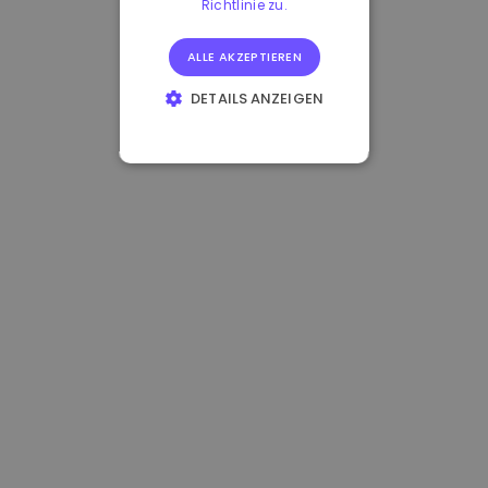
Richtlinie zu.
ALLE AKZEPTIEREN
DETAILS ANZEIGEN
UNBEDINGT
ERFORDERLICH
PERFORMANCE
TARGETING
FUNKTIONALITÄT