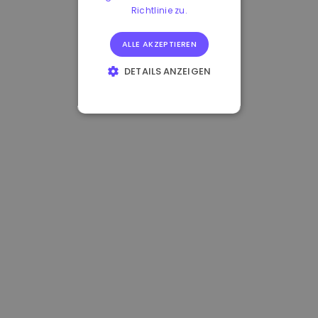
Richtlinie zu.
ALLE AKZEPTIEREN
DETAILS ANZEIGEN
UNBEDINGT
ERFORDERLICH
PERFORMANCE
TARGETING
FUNKTIONALITÄT