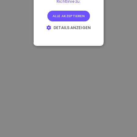
Richtlinie zu.
ALLE AKZEPTIEREN
DETAILS ANZEIGEN
UNBEDINGT
ERFORDERLICH
PERFORMANCE
TARGETING
FUNKTIONALITÄT