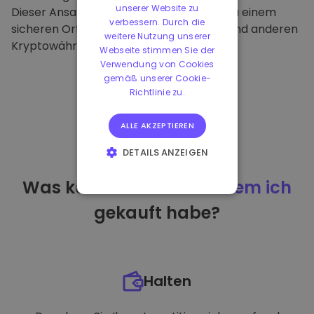
unserer Website zu
Dieser Ansatz macht unsere Plattform zu einem
verbessern. Durch die
sicheren Ort für die Aufbewahrung von und anderen
weitere Nutzung unserer
Kryptowährungen.
Webseite stimmen Sie der
Verwendung von Cookies
gemäß unserer Cookie-
Richtlinie zu.
ALLE AKZEPTIEREN
DETAILS ANZEIGEN
UNBEDINGT
Was kann ich tun
nachdem ich
ERFORDERLICH
gekauft habe?
PERFORMANCE
TARGETING
FUNKTIONALITÄT
Halten