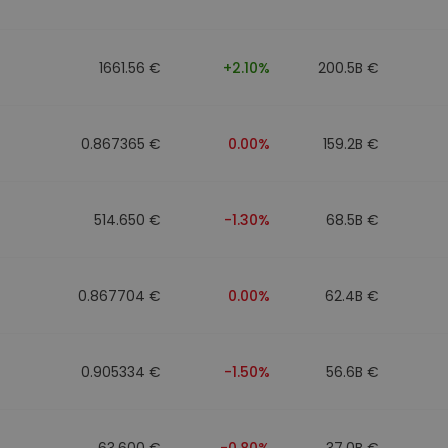
1661.56 €
+2.10%
200.5B €
0.867365 €
0.00%
159.2B €
514.650 €
-1.30%
68.5B €
0.867704 €
0.00%
62.4B €
0.905334 €
-1.50%
56.6B €
63.600 €
-0.80%
37.0B €