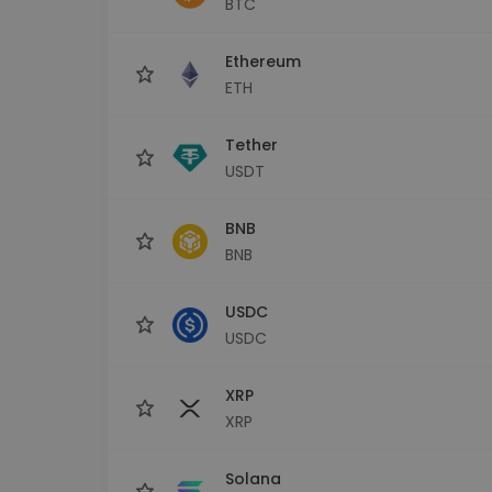
BTC
Investitions-Explorer
Finde deine Krypto-Strategie
Ethereum
ETH
Tether
USDT
BNB
BNB
USDC
USDC
XRP
XRP
Solana