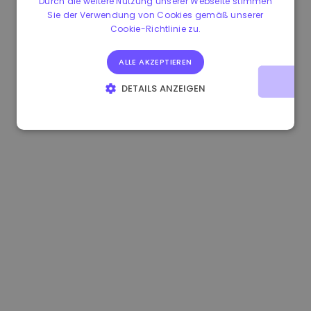
Durch die weitere Nutzung unserer Webseite stimmen
Sie der Verwendung von Cookies gemäß unserer
0.867648 €
0.00%
3.4B €
Cookie-Richtlinie zu.
ALLE AKZEPTIEREN
DETAILS ANZEIGEN
UNBEDINGT ERFORDERLICH
PERFORMANCE
TARGETING
FUNKTIONALITÄT