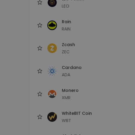
LEO
Rain
RAIN
Zcash
ZEC
Cardano
ADA
Monero
XMR
WhiteBIT Coin
WBT