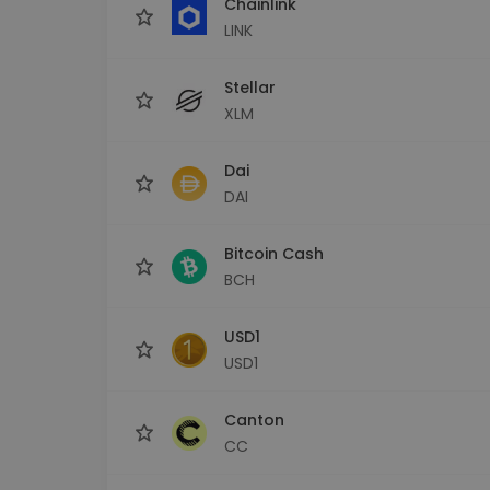
Chainlink
LINK
Stellar
XLM
Dai
DAI
Bitcoin Cash
BCH
USD1
USD1
Canton
CC