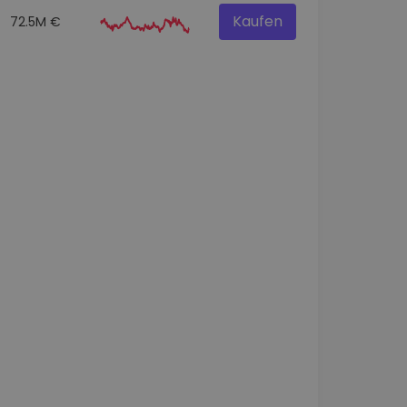
Kaufen
72.5M €