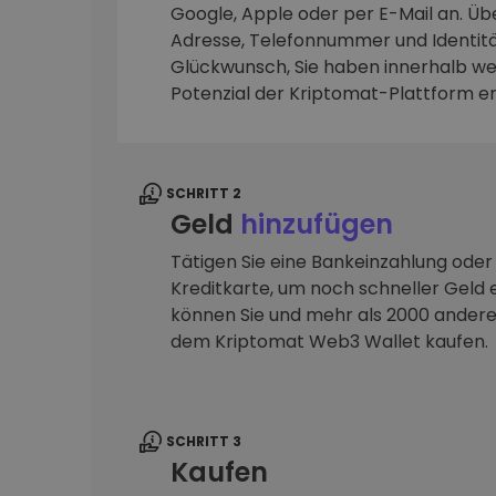
Google, Apple oder per E-Mail an. Übe
Adresse, Telefonnummer und Identitä
Investitions-Explorer
Finde deine Krypto-Strategie
Glückwunsch, Sie haben innerhalb we
Potenzial der Kriptomat-Plattform e
SCHRITT 2
Geld
hinzufügen
Tätigen Sie eine Bankeinzahlung oder
Kreditkarte, um noch schneller Geld e
können Sie und mehr als 2000 ander
dem Kriptomat Web3 Wallet kaufen.
SCHRITT 3
Kaufen