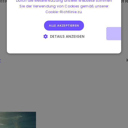
omat kaufen, haben Sie Zugang zu verschiedene
Durch die weitere Nutzung unserer Webseite stimmen
Sie der Verwendung von Cookies gemäß unserer
Cookie-Richtlinie zu.
ALLE AKZEPTIEREN
DETAILS ANZEIGEN
UNBEDINGT ERFORDERLICH
PERFORMANCE
TARGETING
FUNKTIONALITÄT
r
-