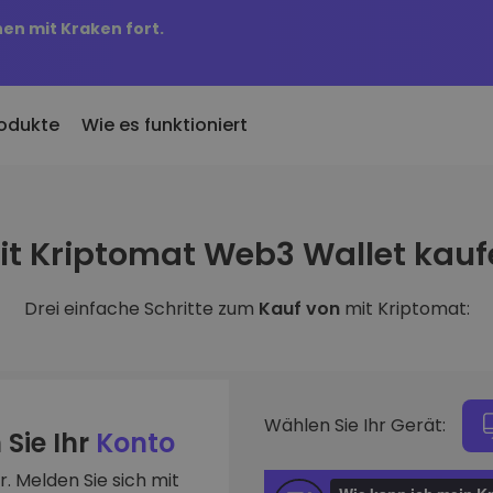
nen mit Kraken fort.
odukte
Wie es funktioniert
KriptoEarn
Preisbenachric
inzugefügt
it Kriptomat Web3 Wallet kauf
Verdienen Sie Prämien für Ihre
Preisaktualisierung
 Kriptomat hinzugefügte
Kryptowährungen
Ihre Lieblings-Tok
Drei einfache Schritte zum
Kauf von
mit Kriptomat:
Vermögenswer
ich für 100 € gekauft
Tresor
Entdecken Sie
…
Sparen Sie Krypto für Ihre Zukunft
Investitionsmögli
 es heute wert
Wiederkehrender Kauf
Portfolio-Anal
Regelmäßig geplante Investitionen
Intelligente Einblic
(DCA)
Wählen Sie Ihr Gerät:
optimale Perform
 Sie Ihr
Konto
. Melden Sie sich mit