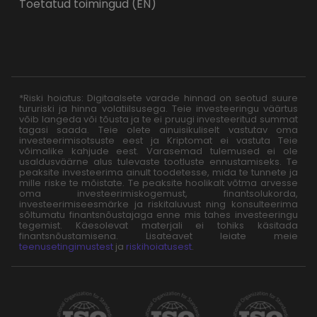
Toetatud toimingud (EN)
*Riski hoiatus: Digitaalsete varade hinnad on seotud suure
tururiski ja hinna volatiilsusega. Teie investeeringu väärtus
võib langeda või tõusta ja te ei pruugi investeeritud summat
tagasi saada. Teie olete ainuisikuliselt vastutav oma
investeerimisotsuste eest ja Kriptomat ei vastuta Teie
võimalike kahjude eest. Varasemad tulemused ei ole
usaldusväärne alus tulevaste tootluste ennustamiseks. Te
peaksite investeerima ainult toodetesse, mida te tunnete ja
mille riske te mõistate. Te peaksite hoolikalt võtma arvesse
oma investeerimiskogemust, finantsolukorda,
investeerimiseesmärke ja riskitaluvust ning konsulteerima
sõltumatu finantsnõustajaga enne mis tahes investeeringu
tegemist. Käesolevat materjali ei tohiks käsitada
finantsnõustamisena. Lisateavet leiate meie
teenusetingimustest
ja
riskihoiatusest
.