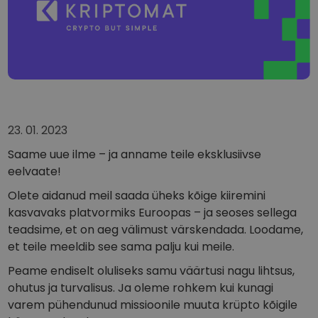
...täna oleks selle väärtus
Intelligentsed portfellid
Nutikas viis krüptosse investeerimiseks
Kriptomati rahakott
Turvaline ja lihtne krüptorahakott
Investeeringute uuring
Leia oma krüptostrateegia
23. 01. 2023
KriptoEarn
Teeni krüptoga preemiaid
Saame uue ilme – ja anname teile eksklusiivse
eelvaate!
Varakamber
Säästke krüptot oma tuleviku jaoks
Olete aidanud meil saada üheks kõige kiiremini
kasvavaks platvormiks Euroopas – ja seoses sellega
Korduv ost
teadsime, et on aeg välimust värskendada. Loodame,
Regulaarselt planeeritud investeeringud (DCA)
et teile meeldib see sama palju kui meile.
Hinnateavitused
Peame endiselt oluliseks samu väärtusi nagu lihtsus,
Reaalajas hinnavärskendused teie lemmiktokenitele
ohutus ja turvalisus. Ja oleme rohkem kui kunagi
varem pühendunud missioonile muuta krüpto kõigile
Avasta varasid