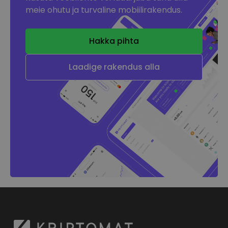
meie ohutu ja turvaline mobiilirakendus.
Hakka pihta
Laadige rakendus alla