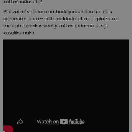
kättesaadavaks!
Avasta investeerimisvõimalusi
Platvormi välimuse ümberkujundamine on alles
Portfellianalüüs
esimene samm – võite eeldada, et meie platvorm
Nutikad ülevaated optimaalseks jõudluseks
muutub tulevikus veelgi kättesaadavamaks ja
kasulikumaks.