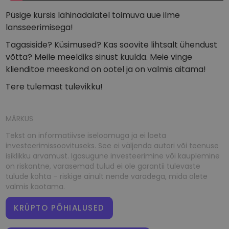
Püsige kursis lähinädalatel toimuva uue ilme
lansseerimisega!
Tagasiside? Küsimused? Kas soovite lihtsalt ühendust
võtta? Meile meeldiks sinust kuulda. Meie vinge
klienditoe meeskond on ootel ja on valmis aitama!
Tere tulemast tulevikku!
MÄRKUS
Tekst on informatiivse iseloomuga ja ei loeta
investeerimissoovituseks. See ei väljenda autori või teenuse
isiklikku arvamust. Igasugune investeerimine või kauplemine
on riskantne, varasemad tulud ei ole garantii tulevaste
tulude kohta – riskige ainult nende varadega, mida olete
valmis kaotama.
KRÜPTO PÕHIALUSED