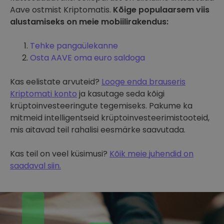
Aave ostmist Kriptomatis.
Kõige populaarsem viis
alustamiseks on meie mobiilirakendus:
Tehke pangaülekanne
Osta AAVE oma euro saldoga
Kas eelistate arvuteid?
Looge enda brauseris
Kriptomati konto
ja kasutage seda kõigi
krüptoinvesteeringute tegemiseks. Pakume ka
mitmeid intelligentseid krüptoinvesteerimistooteid,
mis aitavad teil rahalisi eesmärke saavutada.
Kas teil on veel küsimusi?
Kõik meie juhendid on
saadaval siin.