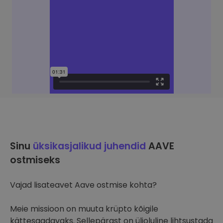
Sinu
üksikasjalikud juhendid
AAVE
ostmiseks
Vajad lisateavet Aave ostmise kohta?
Meie missioon on muuta krüpto kõigile
kättesaadavaks. Sellepärast on ülioluline lihtsustada