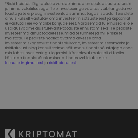
*Riski hoiatus: Digitaalsete varade hinnad on seotud suure tururiski
ja hinna volatiilsusega. Teie investeeringu väärtus võib langeda või
tõusta ja te ei pruugi investeeritud summat tagasi saada. Teie olete
ainuisikuliselt vastutav oma investeerimisotsuste eest ja Kriptomat
ei vastuta Teie võimalike kahjude eest. Varasemad tulemused ei ole
usaldusväärne alus tulevaste tootluste ennustamiseks. Te peaksite
investeerima ainult toodetesse, mida te tunnete ja mille riske te
mõistate. Te peaksite hoolikalt võtma arvesse oma
investeerimiskogemust, finantsolukorda, investeerimiseesmärke ja
riskitaluvust ning konsulteerima sõltumatu finantsnõustajaga enne
mis tahes investeeringu tegemist. Käesolevat materjali ei tohiks
käsitada finantsnõustamisena. Lisateavet leiate meie
teenusetingimustest
ja
riskihoiatusest
.