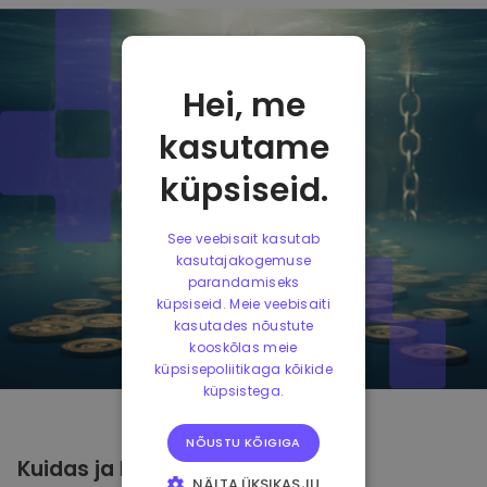
Hei, me
kasutame
küpsiseid.
See veebisait kasutab
kasutajakogemuse
parandamiseks
küpsiseid. Meie veebisaiti
kasutades nõustute
kooskõlas meie
küpsisepoliitikaga kõikide
küpsistega.
NÕUSTU KÕIGIGA
Kuidas ja kus
hoida
Aave
NÄITA ÜKSIKASJU