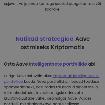
sujuvalt välja enda kontoga seotud pangakontole või
kaardile.
Nutikad strateegiad
Aave
ostmiseks Kriptomatis
Osta Aave
Intelligentsete portfellide
abil
Uurige Aave ostuvõimalusi
Kriptomati intelligentsete
portfellide
kaudu. Need portfellid on loodud tootluse
optimeerimiseks, kasutades täiustatud algoritme ja
mitmekesistades investeeringuid erinevate
krüptovaluutade vahel, sealhulgas Aave. Valides
portfelli, mis sisaldabAave, saate sellesse