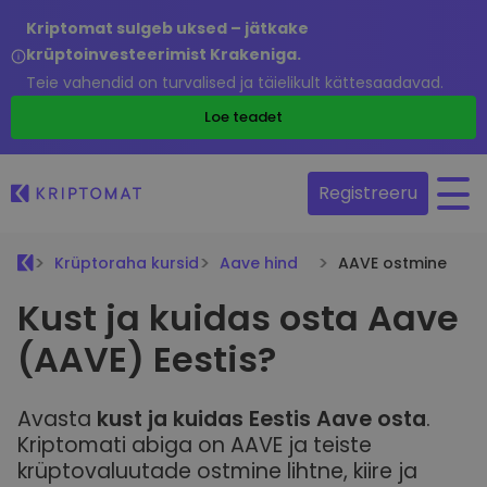
Kriptomat sulgeb uksed – jätkake
krüptoinvesteerimist Krakeniga.
Teie vahendid on turvalised ja täielikult kättesaadavad.
Loe teadet
Registreeru
Krüptoraha kursid
Aave hind
AAVE ostmine
Kust ja kuidas osta Aave
(AAVE) Eestis?
Avasta
kust ja kuidas Eestis Aave osta
.
Kriptomati abiga on AAVE ja teiste
krüptovaluutade ostmine lihtne, kiire ja