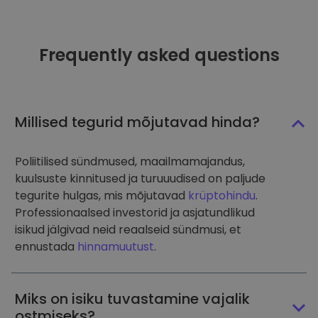
Frequently asked questions
Millised tegurid mõjutavad hinda?
Poliitilised sündmused, maailmamajandus,
kuulsuste kinnitused ja turuuudised on paljude
tegurite hulgas, mis mõjutavad
krüptohindu
.
Professionaalsed investorid ja asjatundlikud
isikud jälgivad neid reaalseid sündmusi, et
ennustada
hinnamuutust
.
Miks on isiku tuvastamine vajalik
ostmiseks?