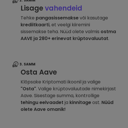
2. SAMM
Lisage
vahendeid
Tehke
pangasissemakse
või kasutage
krediitkaarti
, et veelgi kiiremini
sissemakse teha. Nüüd olete valmis
ostma
AAVE ja 280+ erinevat krüptovaluutat
.
3. SAMM
Osta Aave
Klõpsake Kriptomati ikoonil ja valige
"Osta"
. Valige krüptovaluutade nimekirjast
Aave. Sisestage summa, kontrollige
tehingu eelvaadet
ja
kinnitage
ost.
Nüüd
olete Aave omanik!