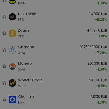
RAIN
+1.30%
LEO Token
8.4800 EUR
LEO
+0.20%
Zcash
441.940 EUR
ZEC
+1.10%
Cardano
0.175363000 EUR
ADA
+7.20%
Monero
320.330 EUR
XMR
+1.00%
WhiteBIT Coin
48.700 EUR
WBT
+0.10%
Chainlink
7.1200 EUR
LINK
+1.30%