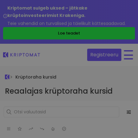
Kriptomat sulgeb uksed – jätkake
krüptoinvesteerimist Krakeniga.
Teie vahendid on turvalised ja täielikult kättesaadavad.
Loe teadet
Registreeru
Krüptoraha kursid
Reaalajas krüptoraha kursid