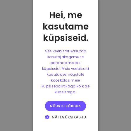
Hei, me
kasutame
küpsiseid.
See veebisait kasutab
kasutajakogemuse
parandamiseks
küpsiseid. Meie veebisaiti
kasutades nõustute
kooskõlas meie
küpsisepoliitikaga kõikide
küpsistega.
NÕUSTU KÕIGIGA
NÄITA ÜKSIKASJU
HÄDAVAJALIKUD