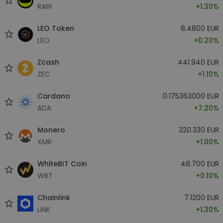
RAIN
+1.30%
LEO Token
8.4800 EUR
LEO
+0.20%
Zcash
441.940 EUR
ZEC
+1.10%
Cardano
0.175363000 EUR
ADA
+7.20%
Monero
320.330 EUR
XMR
+1.00%
WhiteBIT Coin
48.700 EUR
WBT
+0.10%
Chainlink
7.1200 EUR
LINK
+1.30%