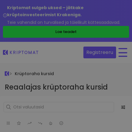
Kriptomat sulgeb uksed – jätkake
krüptoinvesteerimist Krakeniga.
Teie vahendid on turvalised ja täielikult kättesaadavad.
Loe teadet
Registreeru
Krüptoraha kursid
Reaalajas krüptoraha kursid