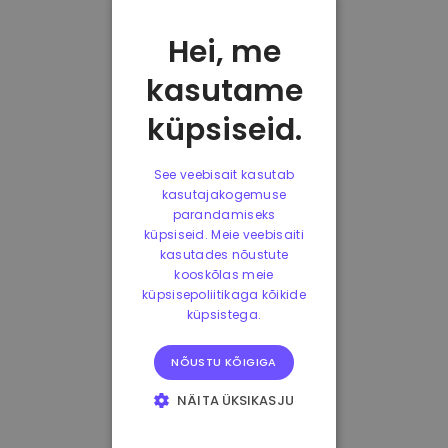
Hei, me
kasutame
küpsiseid.
See veebisait kasutab
kasutajakogemuse
parandamiseks
küpsiseid. Meie veebisaiti
kasutades nõustute
kooskõlas meie
küpsisepoliitikaga kõikide
küpsistega.
NÕUSTU KÕIGIGA
NÄITA ÜKSIKASJU
HÄDAVAJALIKUD