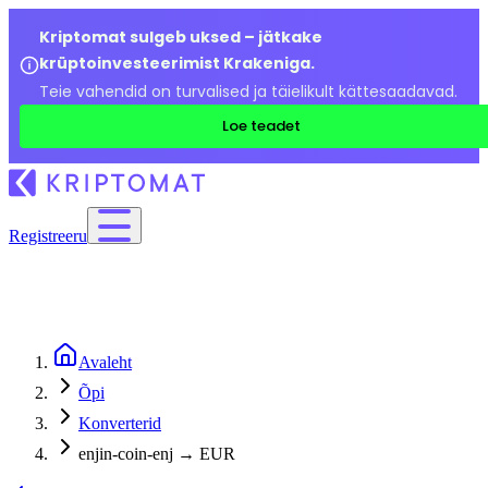
Kriptomat sulgeb uksed – jätkake
krüptoinvesteerimist Krakeniga.
Teie vahendid on turvalised ja täielikult kättesaadavad.
Loe teadet
Registreeru
Avaleht
Õpi
Konverterid
enjin-coin-enj → EUR