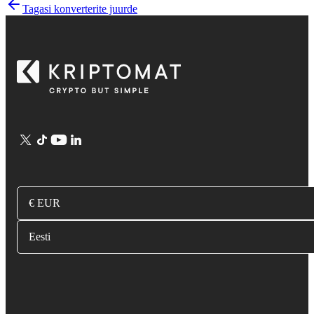
Tagasi konverterite juurde
€ EUR
Eesti