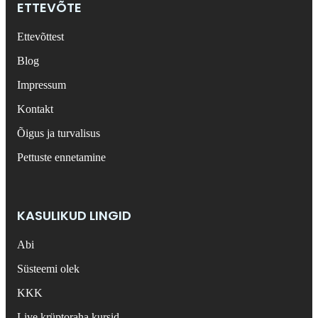
ETTEVÕTE
Ettevõttest
Blog
Impressum
Kontakt
Õigus ja turvalisus
Pettuste ennetamine
KASULIKUD LINGID
Abi
Süsteemi olek
KKK
Live krüptoraha kursid