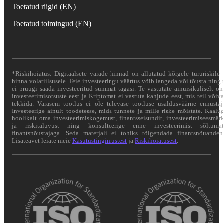
Toetatud riigid (EN)
Toetatud toimingud (EN)
*Riskihoiatus: Digitaalsete varade hinnad on allutatud kõrgele tururiskile 
hinna volatiilsusele. Teie investeeringu väärtus võib langeda või tõusta ning 
ei pruugi saada investeeritud summat tagasi. Te vastutate ainuisikuliselt o
investeerimisotsuste eest ja Kriptomat ei vastuta kahjude eest, mis teil võiv
tekkida. Varasem tootlus ei ole tulevase tootluse usaldusväärne ennustaj
Investeerige ainult toodetesse, mida tunnete ja mille riske mõistate. Kaalu
hoolikalt oma investeerimiskogemust, finantsseisundit, investeerimiseesmär
ja riskitaluvust ning konsulteerige enne investeerimist sõltuma
finantsnõustajaga. Seda materjali ei tohiks tõlgendada finantsnõuanden
Lisateavet leiate meie
Kasutustingimustest
ja
Riskihoiatusest
.