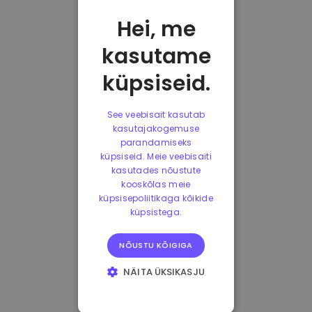
Hei, me
kasutame
küpsiseid.
See veebisait kasutab
kasutajakogemuse
parandamiseks
küpsiseid. Meie veebisaiti
kasutades nõustute
kooskõlas meie
küpsisepoliitikaga kõikide
küpsistega.
NÕUSTU KÕIGIGA
NÄITA ÜKSIKASJU
HÄDAVAJALIKUD
KÜPSISED