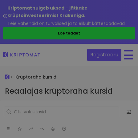
Kriptomat sulgeb uksed – jätkake
krüptoinvesteerimist Krakeniga.
Teie vahendid on turvalised ja täielikult kättesaadavad.
Loe teadet
Registreeru
Krüptoraha kursid
Reaalajas krüptoraha kursid