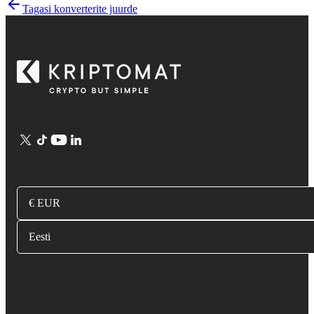
Tagasi konverterite juurde
€ EUR
Eesti