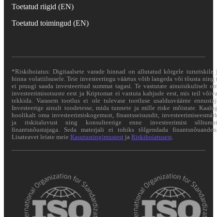
Toetatud riigid (EN)
Toetatud toimingud (EN)
*Riskihoiatus: Digitaalsete varade hinnad on allutatud kõrgele tururiskile 
hinna volatiilsusele. Teie investeeringu väärtus võib langeda või tõusta ning 
ei pruugi saada investeeritud summat tagasi. Te vastutate ainuisikuliselt o
investeerimisotsuste eest ja Kriptomat ei vastuta kahjude eest, mis teil võiv
tekkida. Varasem tootlus ei ole tulevase tootluse usaldusväärne ennustaj
Investeerige ainult toodetesse, mida tunnete ja mille riske mõistate. Kaalu
hoolikalt oma investeerimiskogemust, finantsseisundit, investeerimiseesmär
ja riskitaluvust ning konsulteerige enne investeerimist sõltuma
finantsnõustajaga. Seda materjali ei tohiks tõlgendada finantsnõuanden
Lisateavet leiate meie
Kasutustingimustest
ja
Riskihoiatusest
.