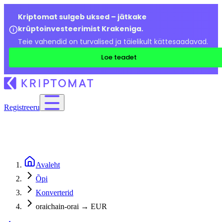
Kriptomat sulgeb uksed – jätkake
krüptoinvesteerimist Krakeniga.
Teie vahendid on turvalised ja täielikult kättesaadavad.
Loe teadet
Registreeru
Avaleht
Õpi
Konverterid
oraichain-orai → EUR