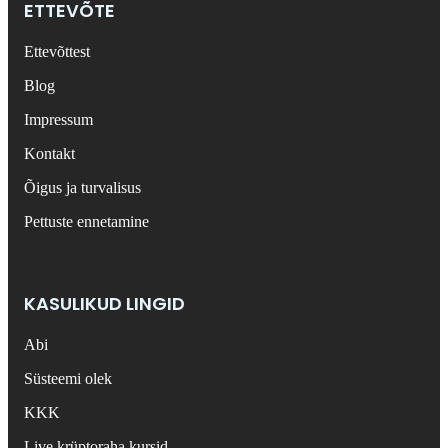
ETTEVÕTE
Ettevõttest
Blog
Impressum
Kontakt
Õigus ja turvalisus
Pettuste ennetamine
KASULIKUD LINGID
Abi
Süsteemi olek
KKK
Live krüptoraha kursid