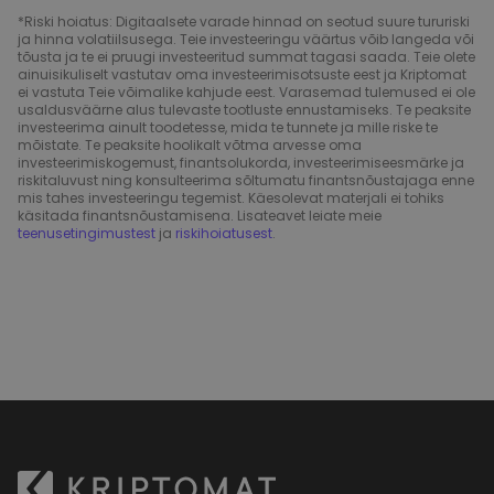
*Riski hoiatus: Digitaalsete varade hinnad on seotud suure tururiski
ja hinna volatiilsusega. Teie investeeringu väärtus võib langeda või
tõusta ja te ei pruugi investeeritud summat tagasi saada. Teie olete
ainuisikuliselt vastutav oma investeerimisotsuste eest ja Kriptomat
ei vastuta Teie võimalike kahjude eest. Varasemad tulemused ei ole
usaldusväärne alus tulevaste tootluste ennustamiseks. Te peaksite
investeerima ainult toodetesse, mida te tunnete ja mille riske te
mõistate. Te peaksite hoolikalt võtma arvesse oma
investeerimiskogemust, finantsolukorda, investeerimiseesmärke ja
riskitaluvust ning konsulteerima sõltumatu finantsnõustajaga enne
mis tahes investeeringu tegemist. Käesolevat materjali ei tohiks
käsitada finantsnõustamisena. Lisateavet leiate meie
teenusetingimustest
ja
riskihoiatusest
.