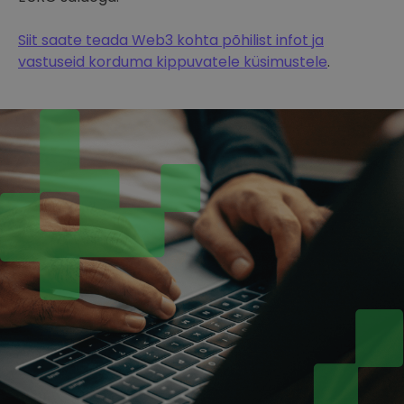
Siit saate teada Web3 kohta põhilist infot ja
vastuseid korduma kippuvatele küsimustele
.