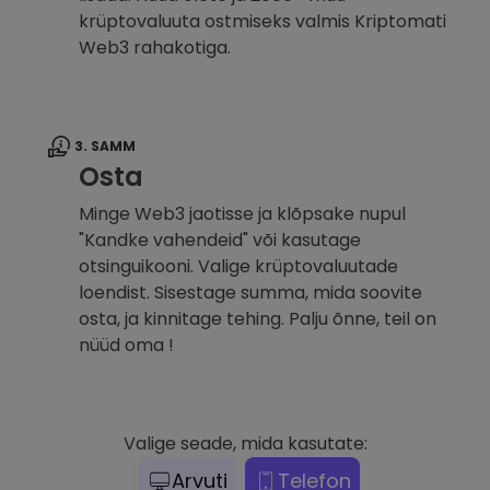
krüptovaluuta ostmiseks valmis Kriptomati
Web3 rahakotiga.
3. SAMM
Osta
Minge Web3 jaotisse ja klõpsake nupul
"Kandke vahendeid" või kasutage
otsinguikooni. Valige krüptovaluutade
loendist. Sisestage summa, mida soovite
osta, ja kinnitage tehing. Palju õnne, teil on
nüüd oma !
Valige seade, mida kasutate:
Arvuti
Telefon