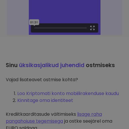
Sinu
üksikasjalikud juhendid
ostmiseks
Vajad lisateavet ostmise kohta?
Loo Kriptomati konto mobiilirakenduse kaudu
Kinnitage oma identiteet
Krediitkaarditasude vältimiseks
lisage raha
pangahoiuse tegemisega
ja ostke seejärel oma
EURO saldoga.