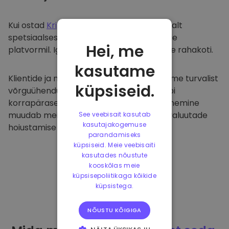
Kui ostad
Kriptomat
, kanname selle sujuvalt
spetsiaalsesse ja turvalisse rahakotti meie
Hei, me
platvormil. Iga kasutaja saab individuaalse rahakoti.
kasutame
Klientide ja nende raha kaitsmiseks pakume turvalist
küpsiseid.
võrguühenduseta hoiustamist ja viime läbi
korrapäraseid turvaauditeid. Selline lähenemine
muudab meie platvormi ja teiste krüptovaluutade
See veebisait kasutab
kasutajakogemuse
hoiustamise tõeliseks taevaks.
parandamiseks
küpsiseid. Meie veebisaiti
kasutades nõustute
kooskõlas meie
küpsisepoliitikaga kõikide
küpsistega.
NÕUSTU KÕIGIGA