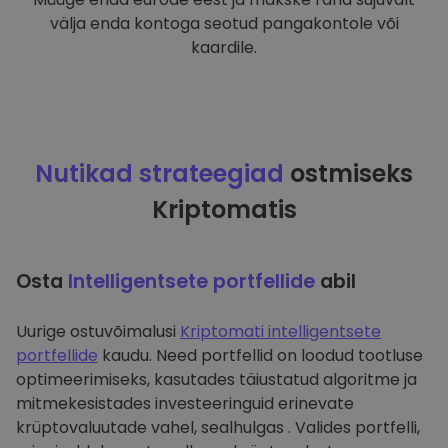
välja enda kontoga seotud pangakontole või
kaardile.
Nutikad strateegiad
ostmiseks
Kriptomatis
Osta
Intelligentsete portfellide
abil
Uurige ostuvõimalusi
Kriptomati intelligentsete
portfellide
kaudu. Need portfellid on loodud tootluse
optimeerimiseks, kasutades täiustatud algoritme ja
mitmekesistades investeeringuid erinevate
krüptovaluutade vahel, sealhulgas . Valides portfelli,