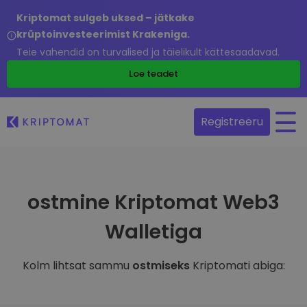
Kriptomat sulgeb uksed – jätkake
krüptoinvesteerimist Krakeniga.
Teie vahendid on turvalised ja täielikult kättesaadavad.
Loe teadet
Registreeru
ostmine Kriptomat Web3
Walletiga
Kolm lihtsat sammu
ostmiseks
Kriptomati abiga: