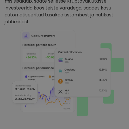
mis sisaldab, saate sellesse krüptovaluutasse
investeerida koos teiste varadega, saades kasu
automatiseeritud tasakaalustamisest ja nutikast
juhtimisest.