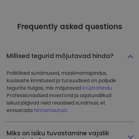
Frequently asked questions
Millised tegurid mõjutavad hinda?
Poliitilised sündmused, maailmamajandus,
kuulsuste kinnitused ja turuuudised on paljude
tegurite hulgas, mis mõjutavad
krüptohindu
.
Professionaalsed investorid ja asjatundlikud
isikud jälgivad neid reaalseid sündmusi, et
ennustada
hinnamuutust
.
Miks on isiku tuvastamine vajalik