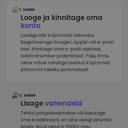
1. SAMM
Looge ja kinnitage oma
konto
Laadige alla Kriptomati rakendus.
Registreeruge Google'i, Apple'i või e-posti
teel. Kinnitage oma e-posti aadress,
telefoninumber ja identiteet. Palju õnne,
olete mõne minutiga avanud Kriptomati
platvormi täieliku potentsiaali!
2. SAMM
Lisage
vahendeid
Tehke pangasissemakse või kasutage
oma krediitkaarti, et raha veelgi kiiremini
lisada. Nüüd olete ja 2000+ muu