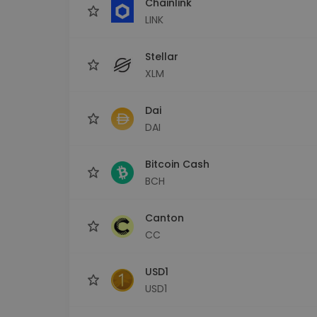
Chainlink
LINK
Stellar
XLM
Dai
DAI
Bitcoin Cash
BCH
Canton
CC
USD1
USD1