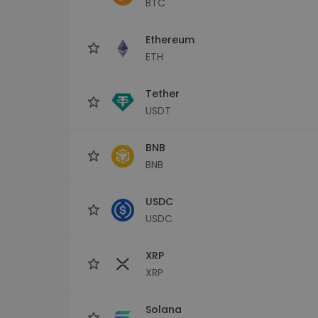
BTC
Investeeringute uuring
Leia oma krüptostrateegia
Ethereum
ETH
Tether
USDT
BNB
BNB
USDC
USDC
XRP
XRP
Solana