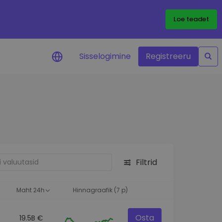
Loe teadet
Sisselogimine
Registreeru
 teie
i
Filtrid
eks
Maht 24h
Hinnagraafik (7 p)
Osta
19.5B €