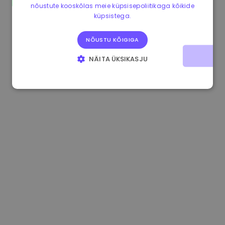
nõustute kooskõlas meie küpsisepoliitikaga kõikide
0.865660 €
0.00%
3.4B €
küpsistega.
NÕUSTU KÕIGIGA
NÄITA ÜKSIKASJU
HÄDAVAJALIKUD KÜPSISED
JÕUDLUSKÜPSISED
REKLAAMKÜPSISED
FUNKTSIONAALSED KÜPSISED