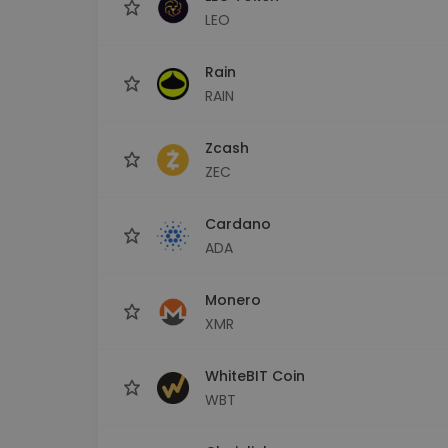
LEO
Rain
RAIN
Zcash
ZEC
Cardano
ADA
Monero
XMR
WhiteBIT Coin
WBT