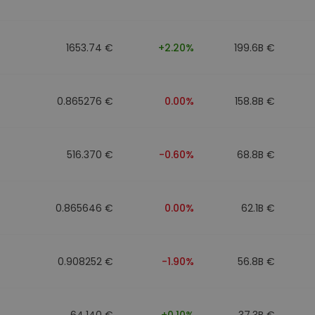
1653.74 €
+2.20%
199.6B €
0.865276 €
0.00%
158.8B €
516.370 €
-0.60%
68.8B €
0.865646 €
0.00%
62.1B €
0.908252 €
-1.90%
56.8B €
64.140 €
+0.10%
37.3B €