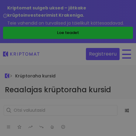
Kriptomat sulgeb uksed – jätkake
krüptoinvesteerimist Krakeniga.
Teie vahendid on turvalised ja täielikult kättesaadavad.
Loe teadet
Registreeru
Krüptoraha kursid
Reaalajas krüptoraha kursid