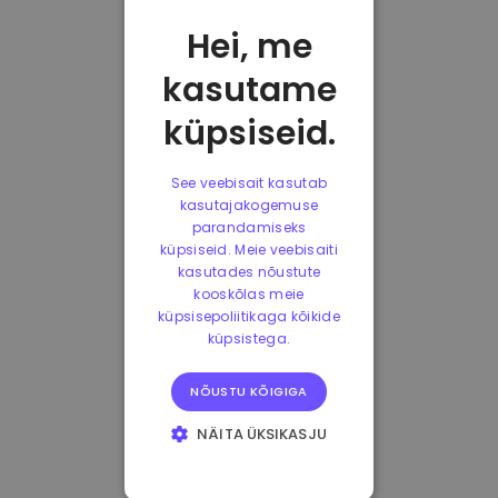
Hei, me
kasutame
küpsiseid.
See veebisait kasutab
kasutajakogemuse
parandamiseks
küpsiseid. Meie veebisaiti
kasutades nõustute
kooskõlas meie
küpsisepoliitikaga kõikide
küpsistega.
NÕUSTU KÕIGIGA
NÄITA ÜKSIKASJU
HÄDAVAJALIKUD
KÜPSISED