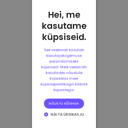
Hei, me
kasutame
küpsiseid.
See veebisait kasutab
kasutajakogemuse
parandamiseks
küpsiseid. Meie veebisaiti
kasutades nõustute
kooskõlas meie
küpsisepoliitikaga kõikide
küpsistega.
NÕUSTU KÕIGIGA
NÄITA ÜKSIKASJU
HÄDAVAJALIKUD