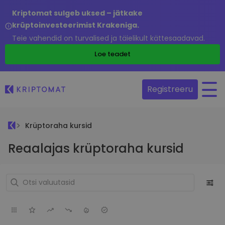
Kriptomat sulgeb uksed – jätkake
krüptoinvesteerimist Krakeniga.
Teie vahendid on turvalised ja täielikult kättesaadavad.
Loe teadet
Registreeru
Krüptoraha kursid
Reaalajas krüptoraha kursid