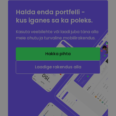
Halda enda portfelli -
kus iganes sa
ka poleks.
Kasuta veebilehte või laadi juba täna alla
meie ohutu ja turvaline mobiilirakendus.
Hakka pihta
Laadige rakendus alla