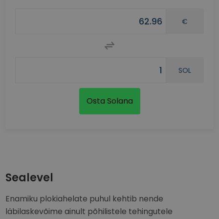
€
SOL
Osta Solana
Sealevel
Enamiku plokiahelate puhul kehtib nende
läbilaskevõime ainult põhilistele tehingutele