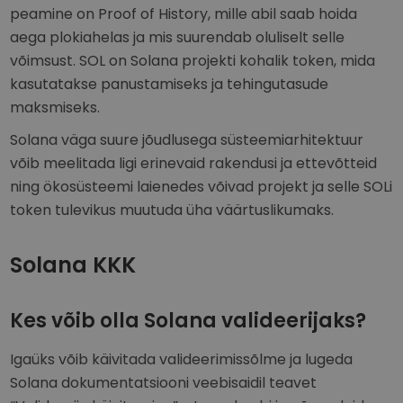
peamine on Proof of History, mille abil saab hoida
aega plokiahelas ja mis suurendab oluliselt selle
võimsust. SOL on Solana projekti kohalik token, mida
kasutatakse panustamiseks ja tehingutasude
maksmiseks.
Solana väga suure jõudlusega süsteemiarhitektuur
võib meelitada ligi erinevaid rakendusi ja ettevõtteid
ning ökosüsteemi laienedes võivad projekt ja selle SOLi
token tulevikus muutuda üha väärtuslikumaks.
Solana KKK
Kes võib olla Solana valideerijaks?
Igaüks võib käivitada valideerimissõlme ja lugeda
Solana dokumentatsiooni veebisaidil teavet