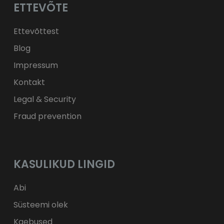
ETTEVÕTE
ft
HUF
kr.
DKK
zł
PLN
Ettevõttest
Blog
Impressum
Kontakt
Legal & Security
Fraud prevention
KASULIKUD LINGID
Abi
Süsteemi olek
Kaebused