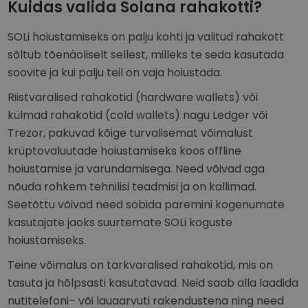
Kuidas valida Solana rahakotti?
SOLi hoiustamiseks on palju kohti ja valitud rahakott
sõltub tõenäoliselt sellest, milleks te seda kasutada
soovite ja kui palju teil on vaja hoiustada.
Riistvaralised rahakotid (hardware wallets) või
külmad rahakotid (cold wallets) nagu Ledger või
Trezor, pakuvad kõige turvalisemat võimalust
krüptovaluutade hoiustamiseks koos offline
hoiustamise ja varundamisega. Need võivad aga
nõuda rohkem tehnilisi teadmisi ja on kallimad.
Seetõttu võivad need sobida paremini kogenumate
kasutajate jaoks suurtemate SOLi koguste
hoiustamiseks.
Teine võimalus on tarkvaralised rahakotid, mis on
tasuta ja hõlpsasti kasutatavad. Neid saab alla laadida
nutitelefoni– või lauaarvuti rakendustena ning need