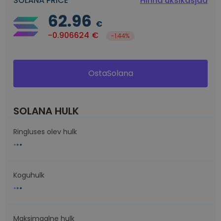
SOLANA PRICE
Hinna üksikasjad
62.96
€
-0.906624
€
-1.44%
OstaSolana
SOLANA HULK
Ringluses olev hulk
Koguhulk
Maksimaalne hulk