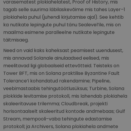
varasematest plokiahelatest, Proof of History, mis
tagab selle suurima läbilaskevõime mis tahes Layer–1
plokiahela puhul (juhendi kirjutamise ajal). See kehtib
ka nutikate lepingute puhul tänu Sealevel’ile, mis on
maailma esimene paralleelne nutikate lepingute
täitmisaeg.
Need on vaid kaks kaheksast peamisest uuendusest,
mis annavad Solanale ainulaadsed eelised, mis
meelitavad ligi globaalseid ettevõtteid. Teisteks on
Tower BFT, mis on Solana praktilise Byzantine Fault
Tolerance’i kohandatud rakendamine; Pipeline,
veebimastaabis tehingutöötlusüksus; Turbine, Solana
plokkide levitamise protokoll, mis lahendab plokiahela
skaleeritavuse trilemma; Cloudbreak, projekti
horisontaalselt skaleeritud kontode andmebaas; Gulf
Stream, mempooli–vaba tehingute edastamise
protokoll; ja Archivers, Solana plokiahela andmete