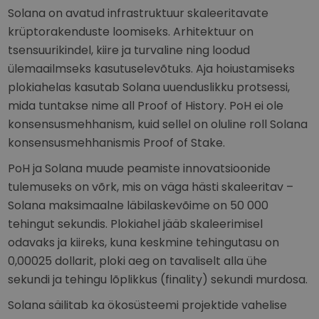
Solana on avatud infrastruktuur skaleeritavate
krüptorakenduste loomiseks. Arhitektuur on
tsensuurikindel, kiire ja turvaline ning loodud
ülemaailmseks kasutuselevõtuks. Aja hoiustamiseks
plokiahelas kasutab Solana uuenduslikku protsessi,
mida tuntakse nime all Proof of History. PoH ei ole
konsensusmehhanism, kuid sellel on oluline roll Solana
konsensusmehhanismis Proof of Stake.
PoH ja Solana muude peamiste innovatsioonide
tulemuseks on võrk, mis on väga hästi skaleeritav –
Solana maksimaalne läbilaskevõime on 50 000
tehingut sekundis. Plokiahel jääb skaleerimisel
odavaks ja kiireks, kuna keskmine tehingutasu on
0,00025 dollarit, ploki aeg on tavaliselt alla ühe
sekundi ja tehingu lõplikkus (finality) sekundi murdosa.
Solana säilitab ka ökosüsteemi projektide vahelise