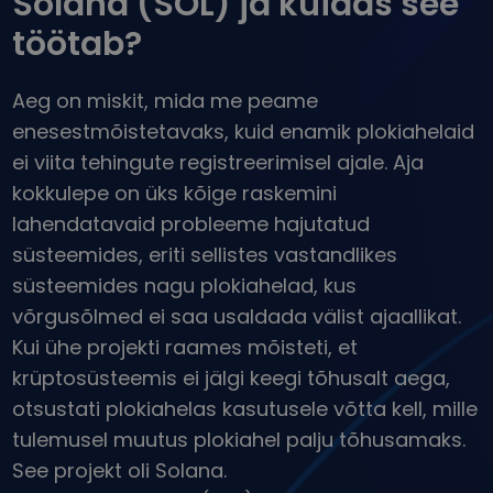
Solana (SOL) ja kuidas see
...täna oleks selle väärtus
Intelligentsed portfellid
töötab?
Nutikas viis krüptosse investeerimiseks
Kriptomati rahakott
Aeg on miskit, mida me peame
Turvaline ja lihtne krüptorahakott
enesestmõistetavaks, kuid enamik plokiahelaid
Investeeringute uuring
ei viita tehingute registreerimisel ajale. Aja
Leia oma krüptostrateegia
kokkulepe on üks kõige raskemini
KriptoEarn
lahendatavaid probleeme hajutatud
Teeni krüptoga preemiaid
süsteemides, eriti sellistes vastandlikes
Varakamber
süsteemides nagu plokiahelad, kus
Säästke krüptot oma tuleviku jaoks
võrgusõlmed ei saa usaldada välist ajaallikat.
Kui ühe projekti raames mõisteti, et
Korduv ost
Regulaarselt planeeritud investeeringud (DCA)
krüptosüsteemis ei jälgi keegi tõhusalt aega,
otsustati plokiahelas kasutusele võtta kell, mille
Hinnateavitused
Reaalajas hinnavärskendused teie lemmiktokenitele
tulemusel muutus plokiahel palju tõhusamaks.
See projekt oli Solana.
Avasta varasid