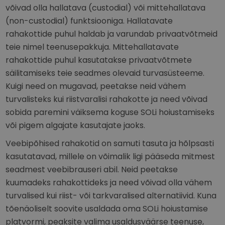
võivad olla hallatava (custodial) või mittehallatava
(non-custodial) funktsiooniga. Hallatavate
rahakottide puhul haldab ja varundab privaatvõtmeid
teie nimel teenusepakkuja. Mittehallatavate
rahakottide puhul kasutatakse privaatvõtmete
säilitamiseks teie seadmes olevaid turvasüsteeme.
Kuigi need on mugavad, peetakse neid vähem
turvalisteks kui riistvaralisi rahakotte ja need võivad
sobida paremini väiksema koguse SOLi hoiustamiseks
või pigem algajate kasutajate jaoks.
Veebipõhised rahakotid on samuti tasuta ja hõlpsasti
kasutatavad, millele on võimalik ligi pääseda mitmest
seadmest veebibrauseri abil. Neid peetakse
kuumadeks rahakottideks ja need võivad olla vähem
turvalised kui riist- või tarkvaralised alternatiivid. Kuna
tõenäoliselt soovite usaldada oma SOLi hoiustamise
platvormi, peaksite valima usaldusväärse teenuse,