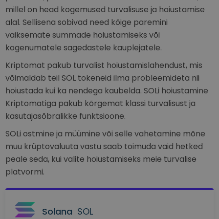
millel on head kogemused turvalisuse ja hoiustamise
alal. Sellisena sobivad need kõige paremini
väiksemate summade hoiustamiseks või
kogenumatele sagedastele kauplejatele.
Kriptomat pakub turvalist hoiustamislahendust, mis
võimaldab teil SOL tokeneid ilma probleemideta nii
hoiustada kui ka nendega kaubelda. SOLi hoiustamine
Kriptomatiga pakub kõrgemat klassi turvalisust ja
kasutajasõbralikke funktsioone.
SOLi ostmine ja müümine või selle vahetamine mõne
muu krüptovaluuta vastu saab toimuda vaid hetked
peale seda, kui valite hoiustamiseks meie turvalise
platvormi.
Solana
SOL