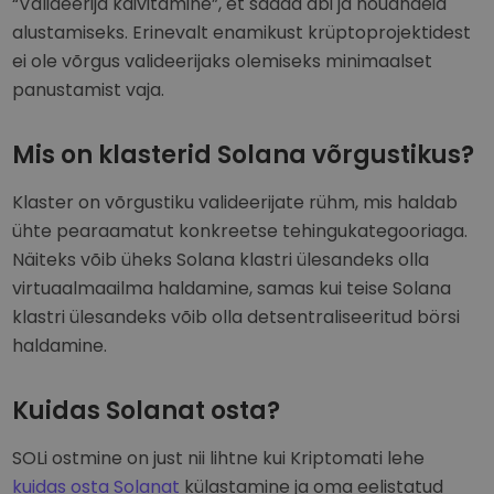
“Valideerija käivitamine”, et saada abi ja nõuandeid
alustamiseks. Erinevalt enamikust krüptoprojektidest
ei ole võrgus valideerijaks olemiseks minimaalset
panustamist vaja.
Mis on klasterid Solana võrgustikus?
Klaster on võrgustiku valideerijate rühm, mis haldab
ühte pearaamatut konkreetse tehingukategooriaga.
Näiteks võib üheks Solana klastri ülesandeks olla
virtuaalmaailma haldamine, samas kui teise Solana
klastri ülesandeks võib olla detsentraliseeritud börsi
haldamine.
Kuidas Solanat osta?
SOLi ostmine on just nii lihtne kui Kriptomati lehe
kuidas osta Solanat
külastamine ja oma eelistatud