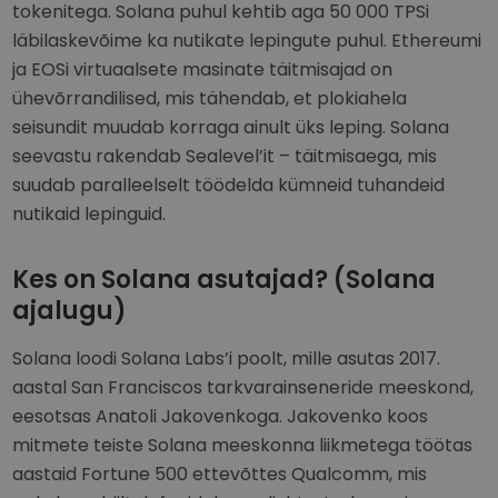
tokenitega. Solana puhul kehtib aga 50 000 TPSi
läbilaskevõime ka nutikate lepingute puhul. Ethereumi
ja EOSi virtuaalsete masinate täitmisajad on
ühevõrrandilised, mis tähendab, et plokiahela
seisundit muudab korraga ainult üks leping. Solana
seevastu rakendab Sealevel’it – täitmisaega, mis
suudab paralleelselt töödelda kümneid tuhandeid
nutikaid lepinguid.
Kes on Solana asutajad? (Solana
ajalugu)
Solana loodi Solana Labs’i poolt, mille asutas 2017.
aastal San Franciscos tarkvarainseneride meeskond,
eesotsas Anatoli Jakovenkoga. Jakovenko koos
mitmete teiste Solana meeskonna liikmetega töötas
aastaid Fortune 500 ettevõttes Qualcomm, mis