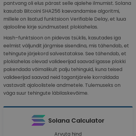
pantvang oli elus pärast selle ajalehe ilmumist. Solana
kasutab Bitcoini SHA256 kaevandamise algoritmi,
millele on lisatud funktsioon Verifiable Delay, et luua
ajalooline kirje sündmustest plokiahelas.
Hash–funktsioon on pidevas tsüklis, kasutades iga
eelmist väljundit järgmise sisendina, mis tähendab, et
tehingute järjekord salvestatakse. See tähendab, et
plokiahelas olevad valideerijad saavad igasse plokki
pakendada võimalikult palju tehinguid, kuna teised
valideerijad saavad neid tagantjärele korraldada
vastavalt ajaloolistele andmetele. Tulemuseks on
väga suur tehingute läbilaskevõime.
Solana Calculator
Arvuta hind