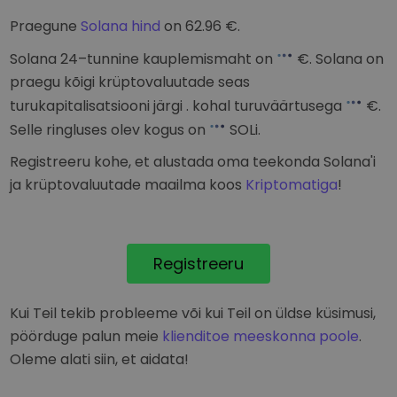
Praegune
Solana hind
on
62.96
€
.
Solana 24–tunnine kauplemismaht on
€
. Solana on
praegu kõigi krüptovaluutade seas
turukapitalisatsiooni järgi
. kohal turuväärtusega
€
.
Selle ringluses olev kogus on
SOLi.
Registreeru kohe, et alustada oma teekonda Solana'i
ja krüptovaluutade maailma koos
Kriptomatiga
!
Registreeru
Kui Teil tekib probleeme või kui Teil on üldse küsimusi,
pöörduge palun meie
klienditoe meeskonna poole
.
Oleme alati siin, et aidata!