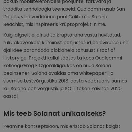
pakub mobiiltelefonidele pooljuhte, tarkvara ja
traadita tehnoloogia teenuseid. Qualcomm asub San
Diegos, vaid veidi lõuna pool California Solana
Beachist, mis inspireeris krüptoprojekti nime.
Kuigi algselt ei olnud ta krüptoraha vastu huvitatud,
tuli Jakovenkole kofeiinist põhjustatud palavikulise une
ajal idee parandada plokiahela tõhusust Proof of
History’ga. Projekti kallal töötas ta koos Qualcommi
kolleegi Greg Fitzgeraldiga, kes on nüüd Solana
peainsener. Solana avaldas oma whitepaper’i ja
sisemise testvõrgustiku 2018. aasta veebruaris, samas
kui Solana põhivõrgustik ja SOL’i token käivitati 2020.
aastal.
Mis teeb Solanat unikaalseks?
Peamine kontseptsioon, mis eristab Solanat kõigist