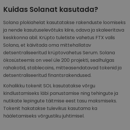
Kuidas Solanat kasutada?
Solana plokiahelat kasutatakse rakenduste loomiseks
ja nende kasutuselevõtuks kiire, odava ja skaleeritava
keskkonna abil. Krüpto tuletiste vahetus FTX valis
Solana, et käivitada oma mittehallatav
detsentraliseeritud krüptovahetus Serum. Solana
ökosüsteemis on veel üle 200 projekti, sealhulgas
rahakotid, stablecoins, mitteasendatavad tokenid ja
detsentraliseeritud finantsrakendused.
Kohalikku tokenit SOL kasutatakse võrgu
kindlustamiseks läbi panustamise ning tehingute ja
nutikate lepingute täitmise eest tasu maksmiseks.
Tokenit hakatakse tulevikus kasutama ka
hääletamiseks võrgustiku juhtimisel.