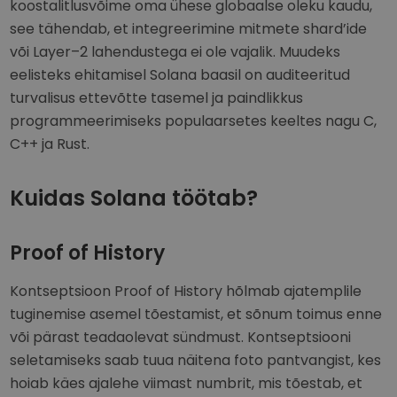
koostalitlusvõime oma ühese globaalse oleku kaudu,
see tähendab, et integreerimine mitmete shard’ide
või Layer–2 lahendustega ei ole vajalik. Muudeks
eelisteks ehitamisel Solana baasil on auditeeritud
turvalisus ettevõtte tasemel ja paindlikkus
programmeerimiseks populaarsetes keeltes nagu C,
C++ ja Rust.
Kuidas Solana töötab?
Proof of History
Kontseptsioon Proof of History hõlmab ajatemplile
tuginemise asemel tõestamist, et sõnum toimus enne
või pärast teadaolevat sündmust. Kontseptsiooni
seletamiseks saab tuua näitena foto pantvangist, kes
hoiab käes ajalehe viimast numbrit, mis tõestab, et