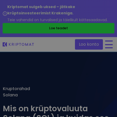
Kriptomat sulgeb uksed – jätkake
krüptoinvesteerimist Krakeniga.
Teie vahendid on turvalised ja täielikult kättesaadavad.
/
Loe teadet
Loo konto
Kõik hinnad
Üle 300+ krüptovaluuta
Suurimad Tõusjad & Langejad
Leia investeerimisvõimalusi
Kruptorahad
Osta ja müü krüptot
Solana
Osta 300+ krüptovaluutat
Hiljuti lisatud
Äsja Kriptomatti lisatud tokenid
Vaheta krüptot
Mis on krüptovaluuta
Üle 1000 paari valikuvõimaluse
Kui oleksin ostnud 100 € väärtuses…