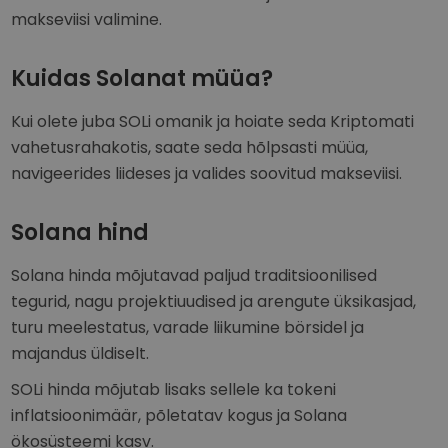
makseviisi valimine.
Kuidas Solanat müüa?
Kui olete juba SOLi omanik ja hoiate seda Kriptomati
vahetusrahakotis, saate seda hõlpsasti müüa,
navigeerides liideses ja valides soovitud makseviisi.
Solana hind
Solana hinda mõjutavad paljud traditsioonilised
tegurid, nagu projektiuudised ja arengute üksikasjad,
turu meelestatus, varade liikumine börsidel ja
majandus üldiselt.
SOLi hinda mõjutab lisaks sellele ka tokeni
inflatsioonimäär, põletatav kogus ja Solana
ökosüsteemi kasv.