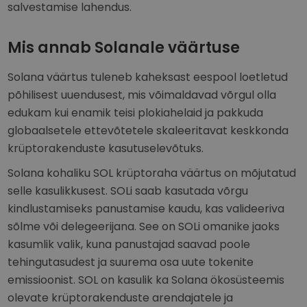
salvestamise lahendus.
Mis annab Solanale väärtuse
Solana väärtus tuleneb kaheksast eespool loetletud
põhilisest uuendusest, mis võimaldavad võrgul olla
edukam kui enamik teisi plokiahelaid ja pakkuda
globaalsetele ettevõtetele skaleeritavat keskkonda
krüptorakenduste kasutuselevõtuks.
Solana kohaliku SOL krüptoraha väärtus on mõjutatud
selle kasulikkusest. SOLi saab kasutada võrgu
kindlustamiseks panustamise kaudu, kas valideeriva
sõlme või delegeerijana. See on SOLi omanike jaoks
kasumlik valik, kuna panustajad saavad poole
tehingutasudest ja suurema osa uute tokenite
emissioonist. SOL on kasulik ka Solana ökosüsteemis
olevate krüptorakenduste arendajatele ja