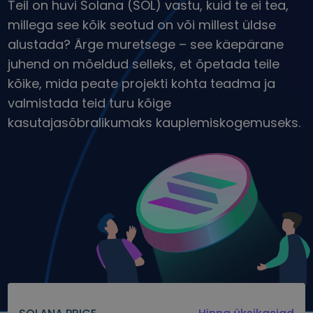
Teil on huvi Solana (SOL) vastu, kuid te ei tea,
Avasta investeerimisvõimalusi
millega see kõik seotud on või millest üldse
Portfellianalüüs
alustada? Ärge muretsege – see käepärane
Nutikad ülevaated optimaalseks jõudluseks
juhend on mõeldud selleks, et õpetada teile
kõike, mida peate projekti kohta teadma ja
valmistada teid turu kõige
kasutajasõbralikumaks kauplemiskogemuseks.