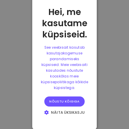
Hei, me
kasutame
küpsiseid.
See veebisait kasutab
kasutajakogemuse
parandamiseks
küpsiseid. Meie veebisaiti
kasutades nõustute
kooskõlas meie
küpsisepoliitikaga kõikide
küpsistega.
NÕUSTU KÕIGIGA
NÄITA ÜKSIKASJU
HÄDAVAJALIKUD
KÜPSISED