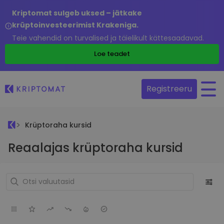
Kriptomat sulgeb uksed – jätkake
krüptoinvesteerimist Krakeniga.
Teie vahendid on turvalised ja täielikult kättesaadavad.
Loe teadet
Registreeru
Krüptoraha kursid
Reaalajas krüptoraha kursid