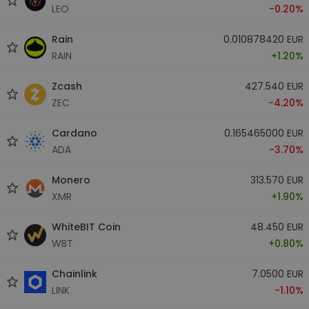
LEO
-0.20%
Rain
0.010878420 EUR
RAIN
+1.20%
Zcash
427.540 EUR
ZEC
-4.20%
Cardano
0.165465000 EUR
ADA
-3.70%
Monero
313.570 EUR
XMR
+1.90%
WhiteBIT Coin
48.450 EUR
WBT
+0.80%
Chainlink
7.0500 EUR
LINK
-1.10%