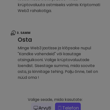
krüptovaluuta ostmiseks valmis Kriptomati
Web3 rahakotiga.
3. SAMM
Osta
Minge Web3 jaotisse ja klõpsake nupul
"Kandke vahendeid" või kasutage
otsinguikooni. Valige krüptovaluutade
loendist. Sisestage summa, mida soovite
osta, ja kinnitage tehing. Palju õnne, teil on
nüüd oma !
Valige seade, mida kasutate:
Arvuti
Telefon