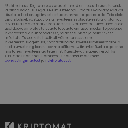
*Riski hoiatus: Digitaalsete varade hinnad on seotud suure tururiski
ja hinna volatiilsusega. Teie investeeringu väärtus võib langeda või
tõusta ja te ei pruugi investeeritud summat tagasi saada. Teie olete
ainuisikuliselt vastutav oma investeerimisotsuste eest ja Kriptomat
ei vastuta Teie võimalike kahjude eest. Varasemad tulemused ei ole
usaldusväärne alus tulevaste tootluste ennustamiseks. Te peaksite
investeerima ainult toodetesse, mida te tunnete ja mille riske te
mõistate. Te peaksite hoolikalt võtma arvesse oma
investeerimiskogemust, finantsolukorda, investeerimiseesmärke ja
riskitaluvust ning konsulteerima sõltumatu finantsnõustajaga enne
mis tahes investeeringu tegemist. Käesolevat materjali ei tohiks
käsitada finantsnõustamisena. Lisateavet leiate meie
teenusetingimustest
ja
riskihoiatusest
.