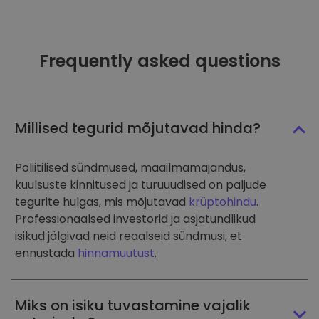
Frequently asked questions
Millised tegurid mõjutavad hinda?
Poliitilised sündmused, maailmamajandus,
kuulsuste kinnitused ja turuuudised on paljude
tegurite hulgas, mis mõjutavad
krüptohindu
.
Professionaalsed investorid ja asjatundlikud
isikud jälgivad neid reaalseid sündmusi, et
ennustada
hinnamuutust
.
Miks on isiku tuvastamine vajalik