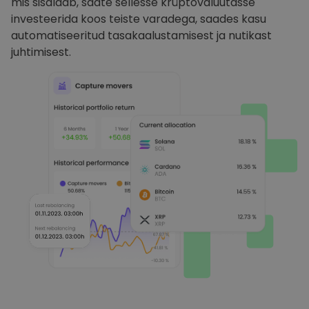
mis sisaldab, saate sellesse krüptovaluutasse
investeerida koos teiste varadega, saades kasu
automatiseeritud tasakaalustamisest ja nutikast
juhtimisest.