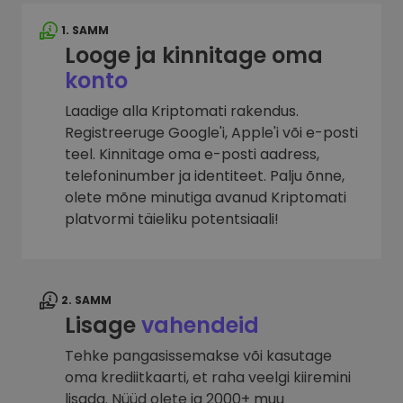
1. SAMM
Looge ja kinnitage oma
konto
Laadige alla Kriptomati rakendus.
Registreeruge Google'i, Apple'i või e-posti
teel. Kinnitage oma e-posti aadress,
telefoninumber ja identiteet. Palju õnne,
olete mõne minutiga avanud Kriptomati
platvormi täieliku potentsiaali!
2. SAMM
Lisage
vahendeid
Tehke pangasissemakse või kasutage
oma krediitkaarti, et raha veelgi kiiremini
lisada. Nüüd olete ja 2000+ muu