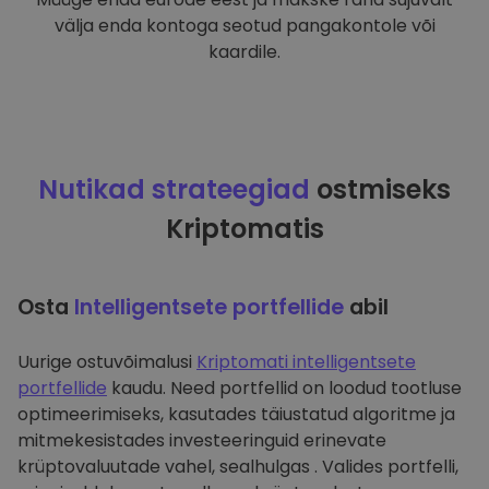
välja enda kontoga seotud pangakontole või
kaardile.
Nutikad strateegiad
ostmiseks
Kriptomatis
Osta
Intelligentsete portfellide
abil
Uurige ostuvõimalusi
Kriptomati intelligentsete
portfellide
kaudu. Need portfellid on loodud tootluse
optimeerimiseks, kasutades täiustatud algoritme ja
mitmekesistades investeeringuid erinevate
krüptovaluutade vahel, sealhulgas . Valides portfelli,