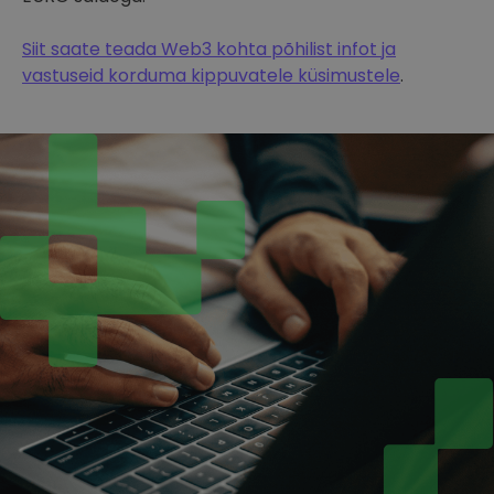
Siit saate teada Web3 kohta põhilist infot ja
vastuseid korduma kippuvatele küsimustele
.