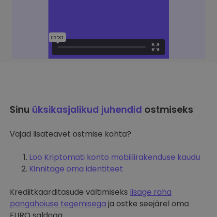
Sinu
üksikasjalikud juhendid
ostmiseks
Vajad lisateavet ostmise kohta?
Loo Kriptomati konto mobiilirakenduse kaudu
Kinnitage oma identiteet
Krediitkaarditasude vältimiseks
lisage raha
pangahoiuse tegemisega
ja ostke seejärel oma
EURO saldoga.