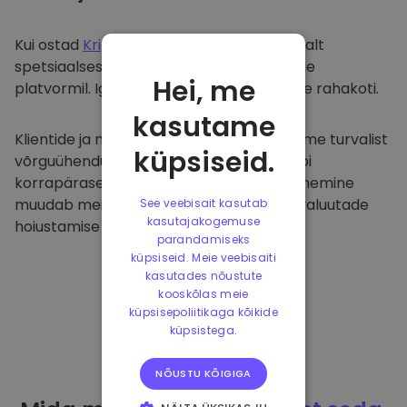
Kui ostad
Kriptomat
, kanname selle sujuvalt
spetsiaalsesse ja turvalisse rahakotti meie
Hei, me
platvormil. Iga kasutaja saab individuaalse rahakoti.
kasutame
Klientide ja nende raha kaitsmiseks pakume turvalist
küpsiseid.
võrguühenduseta hoiustamist ja viime läbi
korrapäraseid turvaauditeid. Selline lähenemine
muudab meie platvormi ja teiste krüptovaluutade
See veebisait kasutab
kasutajakogemuse
hoiustamise tõeliseks taevaks.
parandamiseks
küpsiseid. Meie veebisaiti
kasutades nõustute
kooskõlas meie
küpsisepoliitikaga kõikide
küpsistega.
NÕUSTU KÕIGIGA