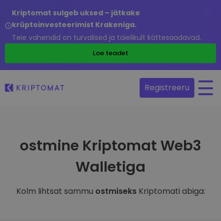
Kriptomat sulgeb uksed – jätkake
krüptoinvesteerimist Krakeniga.
Teie vahendid on turvalised ja täielikult kättesaadavad.
Loe teadet
Registreeru
ostmine Kriptomat Web3
Walletiga
Kolm lihtsat sammu
ostmiseks
Kriptomati abiga: