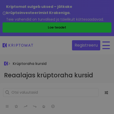
Kriptomat sulgeb uksed – jätkake
krüptoinvesteerimist Krakeniga.
Teie vahendid on turvalised ja täielikult kättesaadavad.
Loe teadet
Registreeru
Krüptoraha kursid
Reaalajas krüptoraha kursid