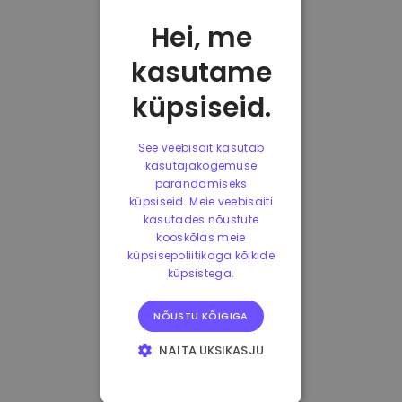
Hei, me
kasutame
küpsiseid.
See veebisait kasutab
kasutajakogemuse
parandamiseks
küpsiseid. Meie veebisaiti
kasutades nõustute
kooskõlas meie
küpsisepoliitikaga kõikide
küpsistega.
NÕUSTU KÕIGIGA
NÄITA ÜKSIKASJU
HÄDAVAJALIKUD
KÜPSISED