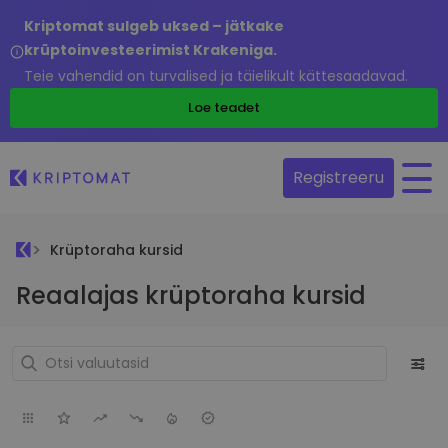
Kriptomat sulgeb uksed – jätkake
krüptoinvesteerimist Krakeniga.
Teie vahendid on turvalised ja täielikult kättesaadavad.
Loe teadet
Registreeru
Krüptoraha kursid
Reaalajas krüptoraha kursid