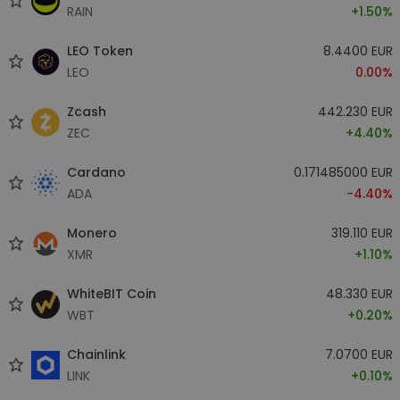
RAIN
+1.50%
LEO Token
8.4400 EUR
LEO
0.00%
Zcash
442.230 EUR
ZEC
+4.40%
Cardano
0.171485000 EUR
ADA
-4.40%
Monero
319.110 EUR
XMR
+1.10%
WhiteBIT Coin
48.330 EUR
WBT
+0.20%
Chainlink
7.0700 EUR
LINK
+0.10%