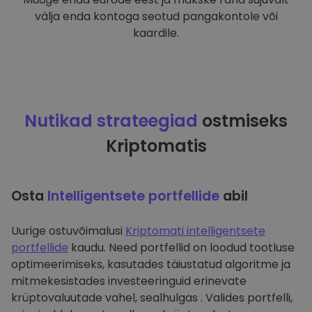
välja enda kontoga seotud pangakontole või
kaardile.
Nutikad strateegiad
ostmiseks
Kriptomatis
Osta
Intelligentsete portfellide
abil
Uurige ostuvõimalusi
Kriptomati intelligentsete
portfellide
kaudu. Need portfellid on loodud tootluse
optimeerimiseks, kasutades täiustatud algoritme ja
mitmekesistades investeeringuid erinevate
krüptovaluutade vahel, sealhulgas . Valides portfelli,