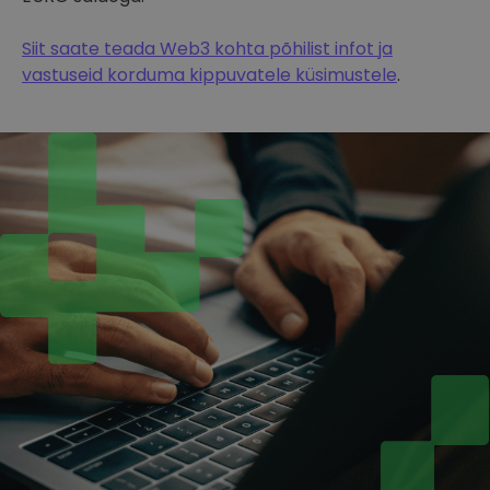
Siit saate teada Web3 kohta põhilist infot ja
vastuseid korduma kippuvatele küsimustele
.