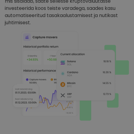
mis sisaldab, saate sellesse krüptovaluutasse
investeerida koos teiste varadega, saades kasu
automatiseeritud tasakaalustamisest ja nutikast
juhtimisest.