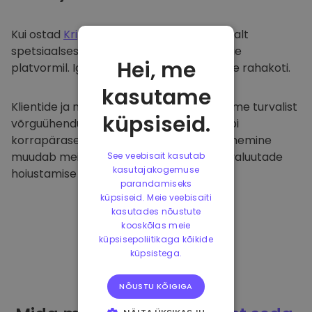
Kui ostad
Kriptomat
, kanname selle sujuvalt
spetsiaalsesse ja turvalisse rahakotti meie
Hei, me
platvormil. Iga kasutaja saab individuaalse rahakoti.
kasutame
Klientide ja nende raha kaitsmiseks pakume turvalist
küpsiseid.
võrguühenduseta hoiustamist ja viime läbi
korrapäraseid turvaauditeid. Selline lähenemine
muudab meie platvormi ja teiste krüptovaluutade
See veebisait kasutab
kasutajakogemuse
hoiustamise tõeliseks taevaks.
parandamiseks
küpsiseid. Meie veebisaiti
kasutades nõustute
kooskõlas meie
küpsisepoliitikaga kõikide
küpsistega.
NÕUSTU KÕIGIGA