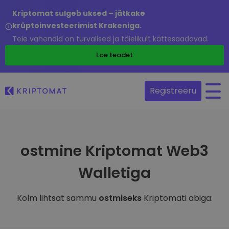
Kriptomat sulgeb uksed – jätkake
krüptoinvesteerimist Krakeniga.
Teie vahendid on turvalised ja täielikult kättesaadavad.
Loe teadet
Registreeru
ostmine Kriptomat Web3
Walletiga
Kolm lihtsat sammu
ostmiseks
Kriptomati abiga: