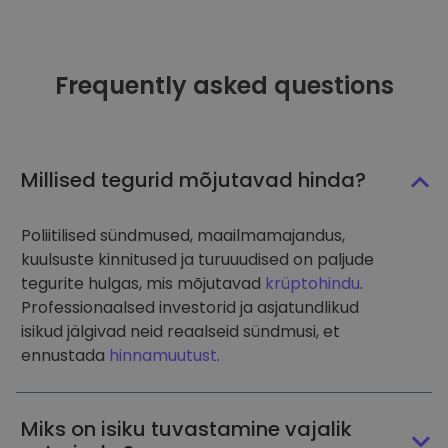
Frequently asked questions
Millised tegurid mõjutavad hinda?
Poliitilised sündmused, maailmamajandus,
kuulsuste kinnitused ja turuuudised on paljude
tegurite hulgas, mis mõjutavad
krüptohindu
.
Professionaalsed investorid ja asjatundlikud
isikud jälgivad neid reaalseid sündmusi, et
ennustada
hinnamuutust
.
Miks on isiku tuvastamine vajalik