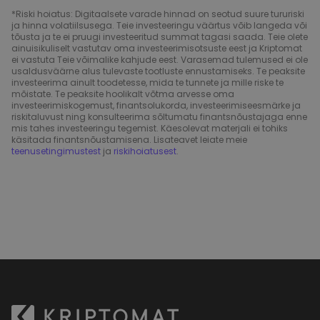
*Riski hoiatus: Digitaalsete varade hinnad on seotud suure tururiski
ja hinna volatiilsusega. Teie investeeringu väärtus võib langeda või
tõusta ja te ei pruugi investeeritud summat tagasi saada. Teie olete
ainuisikuliselt vastutav oma investeerimisotsuste eest ja Kriptomat
ei vastuta Teie võimalike kahjude eest. Varasemad tulemused ei ole
usaldusväärne alus tulevaste tootluste ennustamiseks. Te peaksite
investeerima ainult toodetesse, mida te tunnete ja mille riske te
mõistate. Te peaksite hoolikalt võtma arvesse oma
investeerimiskogemust, finantsolukorda, investeerimiseesmärke ja
riskitaluvust ning konsulteerima sõltumatu finantsnõustajaga enne
mis tahes investeeringu tegemist. Käesolevat materjali ei tohiks
käsitada finantsnõustamisena. Lisateavet leiate meie
teenusetingimustest
ja
riskihoiatusest
.