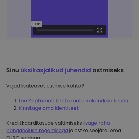
Sinu
üksikasjalikud juhendid
ostmiseks
Vajad lisateavet ostmise kohta?
Loo Kriptomati konto mobiilirakenduse kaudu
Kinnitage oma identiteet
Krediitkaarditasude vältimiseks
lisage raha
pangahoiuse tegemisega
ja ostke seejärel oma
EURO saldoga.