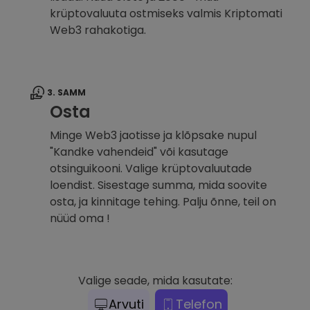
krüptovaluuta ostmiseks valmis Kriptomati
Web3 rahakotiga.
3. SAMM
Osta
Minge Web3 jaotisse ja klõpsake nupul
"Kandke vahendeid" või kasutage
otsinguikooni. Valige krüptovaluutade
loendist. Sisestage summa, mida soovite
osta, ja kinnitage tehing. Palju õnne, teil on
nüüd oma !
Valige seade, mida kasutate:
Arvuti
Telefon