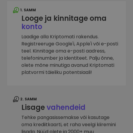
1. SAMM
Looge ja kinnitage oma
konto
Laadige alla Kriptomati rakendus.
Registreeruge Google'i, Apple'i või e-posti
teel. Kinnitage oma e-posti aadress,
telefoninumber ja identiteet. Palju õnne,
olete mõne minutiga avanud Kriptomati
platvormi täieliku potentsiaali!
2. SAMM
Lisage
vahendeid
Tehke pangasissemakse või kasutage
oma krediitkaarti, et raha veelgi kiiremini
lisada. Nüüd olete ja 2000+ muu