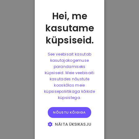
Hei, me
kasutame
küpsiseid.
See veebisait kasutab
kasutajakogemuse
parandamiseks
küpsiseid. Meie veebisaiti
kasutades nõustute
kooskõlas meie
küpsisepoliitikaga kõikide
küpsistega.
NÕUSTU KÕIGIGA
NÄITA ÜKSIKASJU
HÄDAVAJALIKUD