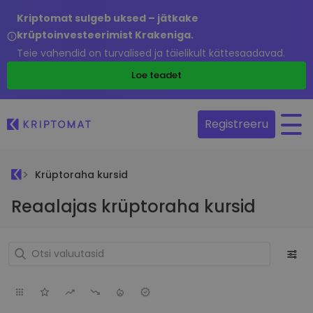
Kriptomat sulgeb uksed – jätkake
krüptoinvesteerimist Krakeniga.
Teie vahendid on turvalised ja täielikult kättesaadavad.
Loe teadet
Registreeru
Krüptoraha kursid
Reaalajas krüptoraha kursid