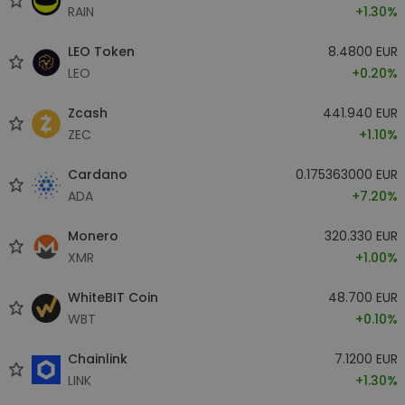
RAIN
+1.30%
LEO Token
8.4800 EUR
LEO
+0.20%
Zcash
441.940 EUR
ZEC
+1.10%
Cardano
0.175363000 EUR
ADA
+7.20%
Monero
320.330 EUR
XMR
+1.00%
WhiteBIT Coin
48.700 EUR
WBT
+0.10%
Chainlink
7.1200 EUR
LINK
+1.30%