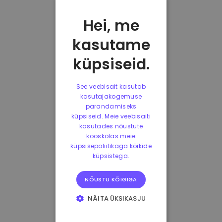
Hei, me
kasutame
küpsiseid.
See veebisait kasutab
kasutajakogemuse
parandamiseks
küpsiseid. Meie veebisaiti
kasutades nõustute
kooskõlas meie
küpsisepoliitikaga kõikide
küpsistega.
NÕUSTU KÕIGIGA
NÄITA ÜKSIKASJU
HÄDAVAJALIKUD