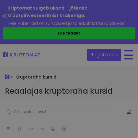
Kriptomat sulgeb uksed – jätkake
krüptoinvesteerimist Krakeniga.
Teie vahendid on turvalised ja täielikult kättesaadavad.
Loe teadet
Registreeru
Krüptoraha kursid
Reaalajas krüptoraha kursid