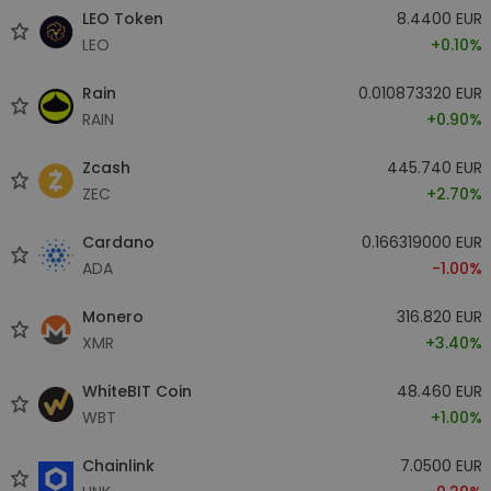
LEO Token
8.4400 EUR
LEO
+0.10%
Rain
0.010873320 EUR
RAIN
+0.90%
Zcash
445.740 EUR
ZEC
+2.70%
Cardano
0.166319000 EUR
ADA
-1.00%
Monero
316.820 EUR
XMR
+3.40%
WhiteBIT Coin
48.460 EUR
WBT
+1.00%
Chainlink
7.0500 EUR