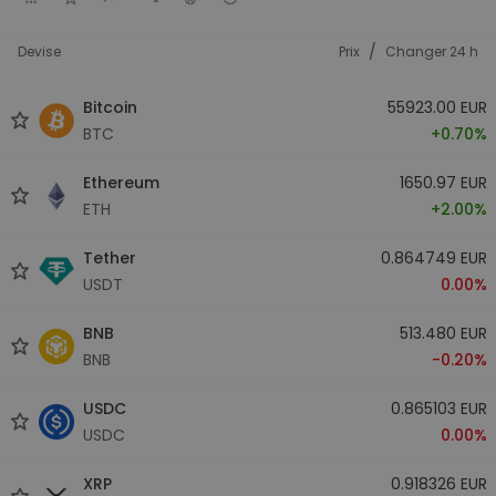
/
Devise
Prix
Changer 24 h
Bitcoin
55923.00 EUR
BTC
+0.70%
Ethereum
1650.97 EUR
ETH
+2.00%
Tether
0.864749 EUR
USDT
0.00%
BNB
513.480 EUR
BNB
-0.20%
USDC
0.865103 EUR
USDC
0.00%
XRP
0.918326 EUR