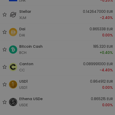
LINK
-0.20%
Stellar
0.142647000 EUR
XLM
-2.40%
Dai
0.865338 EUR
DAI
0.00%
Bitcoin Cash
185.320 EUR
BCH
+0.40%
Canton
0.089991000 EUR
CC
-4.40%
USD1
0.864912 EUR
USD1
0.00%
Ethena USDe
0.865215 EUR
USDE
0.00%