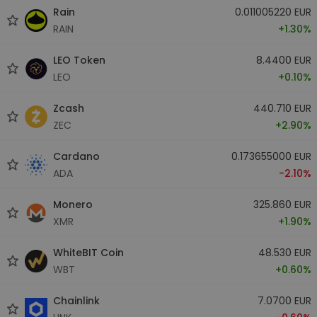
Rain
0.011005220 EUR
RAIN
+1.30%
LEO Token
8.4400 EUR
LEO
+0.10%
Zcash
440.710 EUR
ZEC
+2.90%
Cardano
0.173655000 EUR
ADA
-2.10%
Monero
325.860 EUR
XMR
+1.90%
WhiteBIT Coin
48.530 EUR
WBT
+0.60%
Chainlink
7.0700 EUR