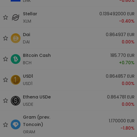
LINK
-0.60%
Stellar
0.139492000 EUR
XLM
-0.40%
Dai
0.864937 EUR
DAI
0.00%
Bitcoin Cash
185.770 EUR
BCH
+0.70%
USD1
0.864857 EUR
USD1
0.00%
Ethena USDe
0.864781 EUR
USDE
0.00%
Gram (prev.
1.170000 EUR
Toncoin)
-1.80%
GRAM