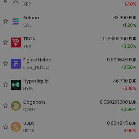
XRP
-1.40%
Solana
63.690 EUR
SOL
+1.20%
TRON
0.283193000 EUR
TRX
+0.20%
Figure Heloc
0.890649 EUR
FIGR_HELOC
+2.50%
Hyperliquid
46.730 EUR
HYPE
-3.10%
Dogecoin
0.060253000 EUR
DOGE
+0.90%
USDS
0.864945 EUR
USDS
0.00%