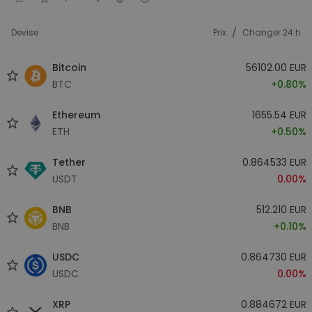
/
Devise
Prix
Changer 24 h
Bitcoin
56102.00 EUR
BTC
+0.80%
Ethereum
1655.54 EUR
ETH
+0.50%
Tether
0.864533 EUR
USDT
0.00%
BNB
512.210 EUR
BNB
+0.10%
USDC
0.864730 EUR
USDC
0.00%
XRP
0.884672 EUR