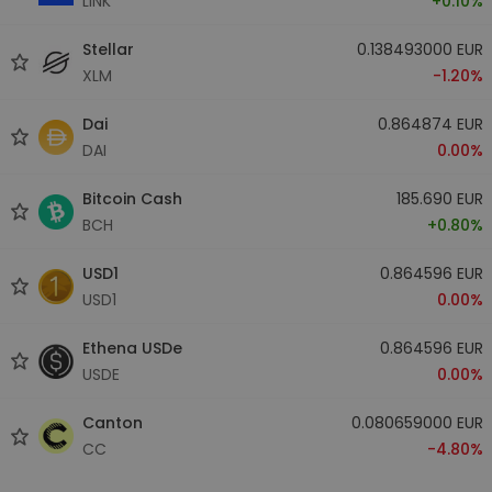
LINK
+0.10%
Stellar
0.138493000 EUR
XLM
-1.20%
Dai
0.864874 EUR
DAI
0.00%
Bitcoin Cash
185.690 EUR
BCH
+0.80%
USD1
0.864596 EUR
USD1
0.00%
Ethena USDe
0.864596 EUR
USDE
0.00%
Canton
0.080659000 EUR
CC
-4.80%