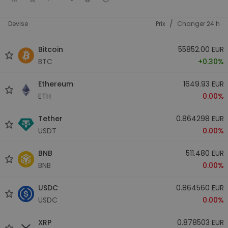
/
Devise
Prix
Changer 24 h
Bitcoin
55852.00 EUR
BTC
+0.30%
Ethereum
1649.93 EUR
ETH
0.00%
Tether
0.864298 EUR
USDT
0.00%
BNB
511.480 EUR
BNB
0.00%
USDC
0.864560 EUR
USDC
0.00%
XRP
0.878503 EUR