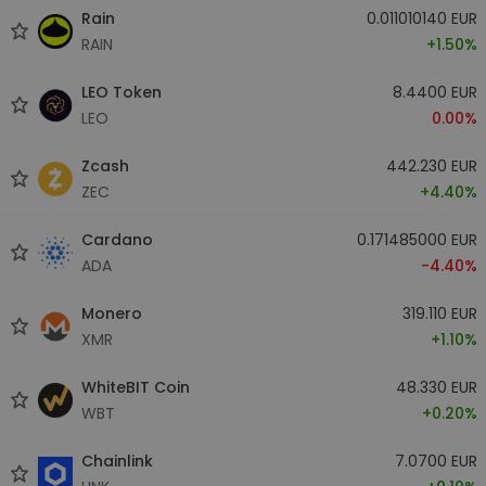
Rain
0.011010140 EUR
RAIN
+1.50%
LEO Token
8.4400 EUR
LEO
0.00%
Zcash
442.230 EUR
ZEC
+4.40%
Cardano
0.171485000 EUR
ADA
-4.40%
Monero
319.110 EUR
XMR
+1.10%
WhiteBIT Coin
48.330 EUR
WBT
+0.20%
Chainlink
7.0700 EUR