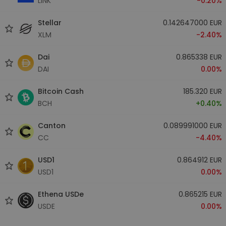
LINK
-0.20%
Stellar
0.142647000 EUR
XLM
-2.40%
Dai
0.865338 EUR
DAI
0.00%
Bitcoin Cash
185.320 EUR
BCH
+0.40%
Canton
0.089991000 EUR
CC
-4.40%
USD1
0.864912 EUR
USD1
0.00%
Ethena USDe
0.865215 EUR
USDE
0.00%