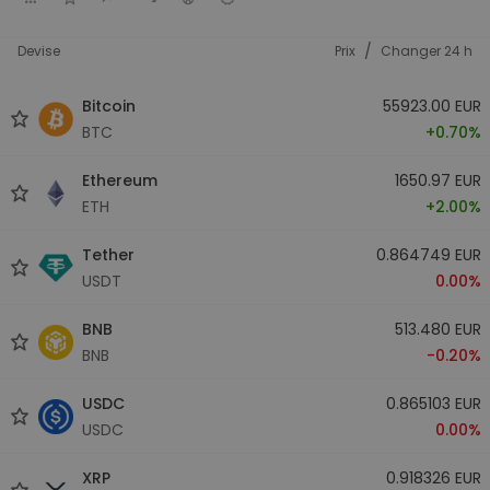
/
Devise
Prix
Changer 24 h
Bitcoin
55923.00 EUR
BTC
+0.70%
Ethereum
1650.97 EUR
ETH
+2.00%
Tether
0.864749 EUR
USDT
0.00%
BNB
513.480 EUR
BNB
-0.20%
USDC
0.865103 EUR
USDC
0.00%
XRP
0.918326 EUR