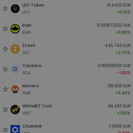
LEO Token
8.4400 EUR
LEO
+0.10%
Rain
0.010873320 EUR
RAIN
+0.90%
Zcash
445.740 EUR
ZEC
+2.70%
Cardano
0.166319000 EUR
ADA
-1.00%
Monero
316.820 EUR
XMR
+3.40%
WhiteBIT Coin
48.460 EUR
WBT
+1.00%
Chainlink
7.0500 EUR