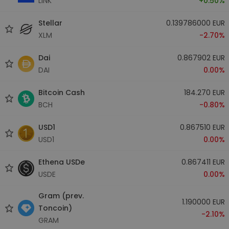
LINK
+0.50%
Stellar
0.139786000 EUR
XLM
-2.70%
Dai
0.867902 EUR
DAI
0.00%
Bitcoin Cash
184.270 EUR
BCH
-0.80%
USD1
0.867510 EUR
USD1
0.00%
Ethena USDe
0.867411 EUR
USDE
0.00%
Gram (prev.
1.190000 EUR
Toncoin)
-2.10%
GRAM