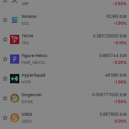
XRP
-2.50%
Solana
62.810 EUR
SOL
-1.90%
TRON
0.283723000 EUR
TRX
-0.10%
Figure Heloc
0.883744 EUR
FIGR_HELOC
-3.00%
Hyperliquid
48.580 EUR
HYPE
-1.00%
Dogecoin
0.059777000 EUR
DOGE
-1.50%
USDS
0.867800 EUR
USDS
0.00%