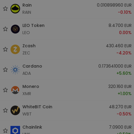
Rain
0.010898960 EUR
RAIN
-0.10%
LEO Token
8.4700 EUR
LEO
0.00%
Zcash
430.460 EUR
ZEC
-4.20%
Cardano
0.173641000 EUR
ADA
+5.60%
Monero
320.160 EUR
XMR
+1.00%
WhiteBIT Coin
48.270 EUR
WBT
-0.50%
Chainlink
7.0900 EUR