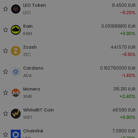
LEO Token
8.4500 EUR
LEO
-0.20%
Rain
0.010888810 EUR
RAIN
+0.90%
Zcash
441.570 EUR
ZEC
-0.10%
Cardano
0.162760000 EUR
ADA
-1.40%
Monero
315.310 EUR
XMR
+2.40%
WhiteBIT Coin
48.590 EUR
WBT
+0.90%
Chainlink
7.0900 EUR