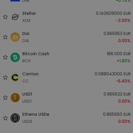
LINK
+0.70%
Stellar
0.140609000 EUR
XLM
-3.00%
Dai
0.865953 EUR
DAI
0.00%
Bitcoin Cash
186.000 EUR
BCH
+1.80%
Canton
0.088043000 EUR
CC
-6.40%
USD1
0.865623 EUR
USD1
0.00%
Ethena USDe
0.865660 EUR
USDE
0.00%