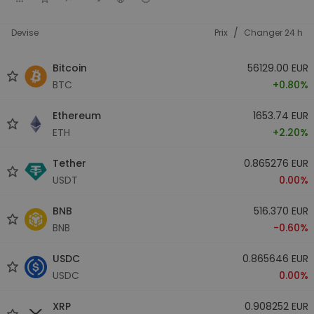
/
Devise
Prix
Changer 24 h
Bitcoin
56129.00 EUR
BTC
+0.80%
Ethereum
1653.74 EUR
ETH
+2.20%
Tether
0.865276 EUR
USDT
0.00%
BNB
516.370 EUR
BNB
-0.60%
USDC
0.865646 EUR
USDC
0.00%
XRP
0.908252 EUR