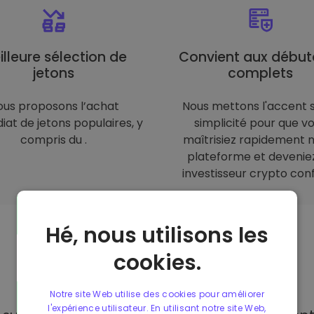
illeure sélection de
Convient aux début
jetons
complets
ous proposons l’achat
Nous mettons l'accent s
at de jetons populaires, y
simplicité pour que v
compris du .
maîtrisiez rapidement 
plateforme et devenie
investisseur crypto conf
Hé, nous utilisons les
cookies.
Moyens de
paiement
Notre site Web utilise des cookies pour améliorer
l'expérience utilisateur. En utilisant notre site Web,