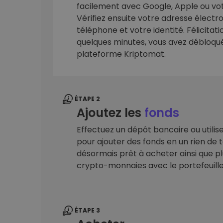
facilement avec Google, Apple ou vot
sécurisé
Vérifiez ensuite votre adresse élect
Explorat
téléphone et votre identité. Félicitat
Trouve ta 
quelques minutes, vous avez débloqué 
plateforme Kriptomat.
ÉTAPE 2
Ajoutez les
fonds
Effectuez un dépôt bancaire ou utilis
pour ajouter des fonds en un rien de
désormais prêt à acheter ainsi que pl
crypto-monnaies avec le portefeuill
ÉTAPE 3