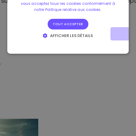
sur Kriptomat, vous avez accès à plusieurs opt
vous acceptez tous les cookies conformément à
notre Politique relative aux cookies.
TOUT ACCEPTER
AFFICHER LES DÉTAILS
STRICTEMENT NÉCESSAIRES
PERFORMANCE
CIBLAGE
FONCTIONNALITÉ
é