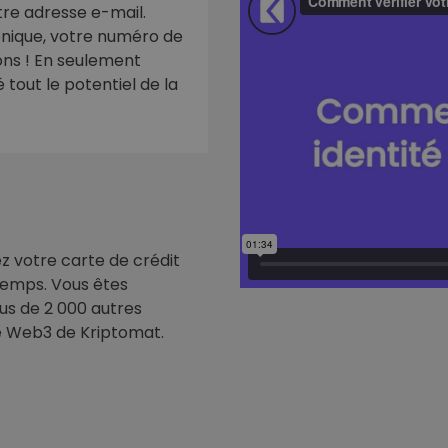
re adresse e-mail.
ronique, votre numéro de
eur d'investissement
ions ! En seulement
stratégie crypto
tout le potentiel de la
ez votre carte de crédit
 temps. Vous êtes
us de 2 000 autres
e Web3 de Kriptomat.