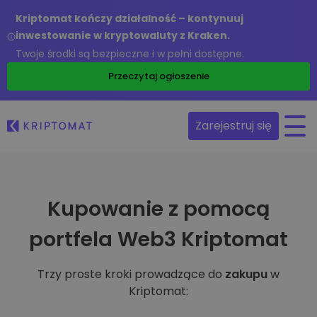
Kriptomat kończy działalność – kontynuuj
inwestowanie w kryptowaluty z Kraken.
Twoje środki są bezpieczne i w pełni dostępne.
Przeczytaj ogłoszenie
Zarejestruj się
Kupowanie z pomocą
portfela Web3 Kriptomat
Trzy proste kroki prowadzące do
zakupu
w
Kriptomat: