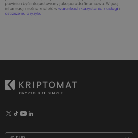
powinien być interpretowany jako porada finansowa. Więcej
informacji można znaleźć w
warunkach korzystania z usługi
i
ostrzeżeniu o ryzyku
.
€ EUR