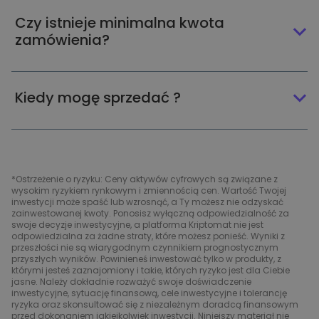
Czy istnieje minimalna kwota
zamówienia?
Kiedy mogę sprzedać ?
*Ostrzeżenie o ryzyku: Ceny aktywów cyfrowych są związane z
wysokim ryzykiem rynkowym i zmiennością cen. Wartość Twojej
inwestycji może spaść lub wzrosnąć, a Ty możesz nie odzyskać
zainwestowanej kwoty. Ponosisz wyłączną odpowiedzialność za
swoje decyzje inwestycyjne, a platforma Kriptomat nie jest
odpowiedzialna za żadne straty, które możesz ponieść. Wyniki z
przeszłości nie są wiarygodnym czynnikiem prognostycznym
przyszłych wyników. Powinieneś inwestować tylko w produkty, z
którymi jesteś zaznajomiony i takie, których ryzyko jest dla Ciebie
jasne. Należy dokładnie rozważyć swoje doświadczenie
inwestycyjne, sytuację finansową, cele inwestycyjne i tolerancję
ryzyka oraz skonsultować się z niezależnym doradcą finansowym
przed dokonaniem jakiejkolwiek inwestycji. Niniejszy materiał nie