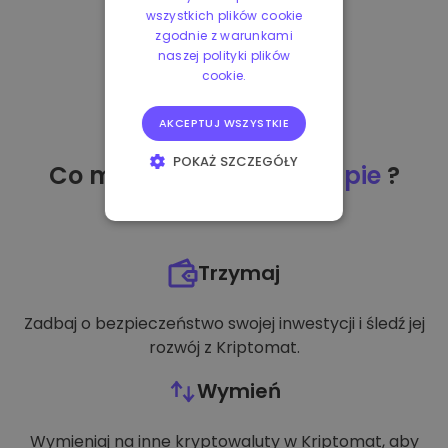
wszystkich plików cookie
zgodnie z warunkami
naszej polityki plików
cookie.
AKCEPTUJ WSZYSTKIE
POKAŻ SZCZEGÓŁY
Co mogę zrobić
po zakupie
?
NIEZBĘDNE
WYDAJNOŚĆ
Trzymaj
TARGETOWANIE
Zadbaj o bezpieczeństwo swojej inwestycji i śledź jej
FUNKCJONALNOŚĆ
rozwój z Kriptomat.
Wymień
Wymieniaj na inne kryptowaluty w Kriptomat, aby