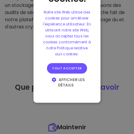
un stockage hors ligne sécurisé et effectuons des
audits de sécurité réguliers. Cette approche fait de
Notre site Web utilise des
cookies pour améliorer
notre plateforme un refuge pour le stockage du et
l'expérience utilisateur. En
d'autres crypto-monnaies.
utilisant notre site Web,
vous acceptez tous les
cookies conformément à
notre Politique relative
aux cookies.
TOUT ACCEPTER
AFFICHER LES
DÉTAILS
Que puis-je faire
après avoir
STRICTEMENT
acheté
du ?
NÉCESSAIRES
PERFORMANCE
CIBLAGE
Maintenir
FONCTIONNALITÉ