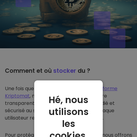
Comment et où
stocker
du ?
Une fois que vous achetez du sur
la plateforme
Kriptomat
, nous le transférons de manière
Hé, nous
transparente dans votre portefeuille dédié et
utilisons
sécurisé au sein de notre plateforme. Chaque
utilisateur reçoit un portefeuille individuel.
les
cookies.
Pour protéger nos clients et leurs fonds, nous offrons