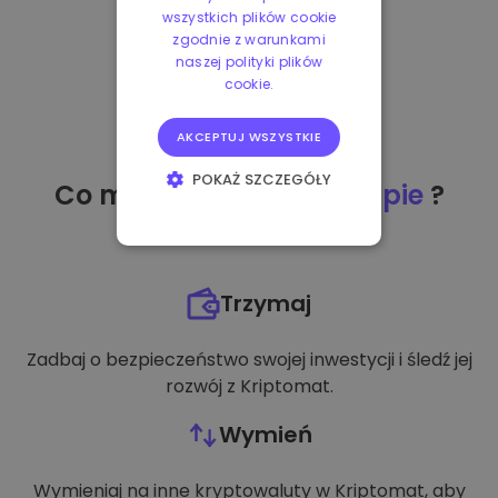
wszystkich plików cookie
zgodnie z warunkami
naszej polityki plików
cookie.
AKCEPTUJ WSZYSTKIE
POKAŻ SZCZEGÓŁY
Co mogę zrobić
po zakupie
?
NIEZBĘDNE
WYDAJNOŚĆ
Trzymaj
TARGETOWANIE
Zadbaj o bezpieczeństwo swojej inwestycji i śledź jej
FUNKCJONALNOŚĆ
rozwój z Kriptomat.
Wymień
Wymieniaj na inne kryptowaluty w Kriptomat, aby