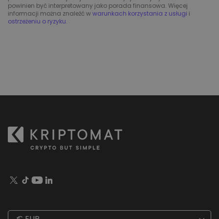
powinien być interpretowany jako porada finansowa. Więcej
informacji można znaleźć w
warunkach korzystania z usługi
i
ostrzeżeniu o ryzyku
.
€ EUR