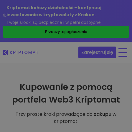
Kriptomat kończy działalność – kontynuuj
inwestowanie w kryptowaluty z Kraken.
Twoje środki są bezpieczne i w pełni dostępne.
Przeczytaj ogłoszenie
Zarejestruj się
Kupowanie z pomocą
portfela Web3 Kriptomat
Trzy proste kroki prowadzące do
zakupu
w
Kriptomat: