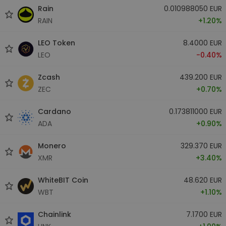
Rain
0.010988050 EUR
RAIN
+1.20%
LEO Token
8.4000 EUR
LEO
-0.40%
Zcash
439.200 EUR
ZEC
+0.70%
Cardano
0.173811000 EUR
ADA
+0.90%
Monero
329.370 EUR
XMR
+3.40%
WhiteBIT Coin
48.620 EUR
WBT
+1.10%
Chainlink
7.1700 EUR