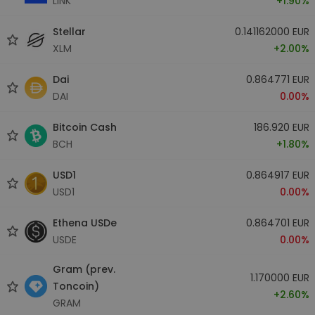
LINK
+1.90%
Stellar
0.141162000 EUR
XLM
+2.00%
Dai
0.864771 EUR
DAI
0.00%
Bitcoin Cash
186.920 EUR
BCH
+1.80%
USD1
0.864917 EUR
USD1
0.00%
Ethena USDe
0.864701 EUR
USDE
0.00%
Gram (prev.
1.170000 EUR
Toncoin)
+2.60%
GRAM