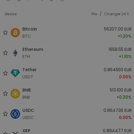
/
Devise
Prix
Changer 24 h
Bitcoin
56207.00 EUR
BTC
+1.20%
Ethereum
1658.55 EUR
ETH
+1.10%
Tether
0.864550 EUR
USDT
0.00%
BNB
513.100 EUR
BNB
+0.30%
USDC
0.864736 EUR
USDC
0.00%
XRP
0.894477 EUR