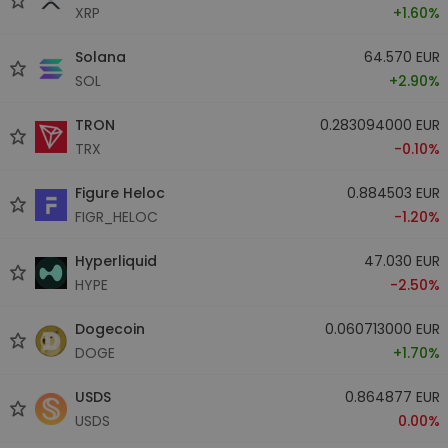
XRP
+1.60%
Solana
64.570 EUR
SOL
+2.90%
TRON
0.283094000 EUR
TRX
-0.10%
Figure Heloc
0.884503 EUR
FIGR_HELOC
-1.20%
Hyperliquid
47.030 EUR
HYPE
-2.50%
Dogecoin
0.060713000 EUR
DOGE
+1.70%
USDS
0.864877 EUR
USDS
0.00%