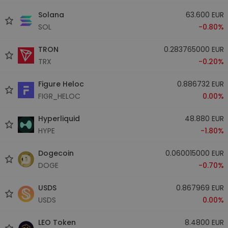
Solana
63.600 EUR
SOL
-0.80%
TRON
0.283765000 EUR
TRX
-0.20%
Figure Heloc
0.886732 EUR
FIGR_HELOC
0.00%
Hyperliquid
48.880 EUR
HYPE
-1.80%
Dogecoin
0.060015000 EUR
DOGE
-0.70%
USDS
0.867969 EUR
USDS
0.00%
LEO Token
8.4800 EUR