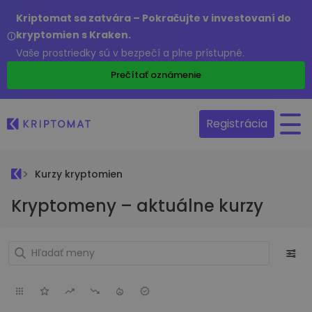
Kriptomat sa zatvára – Pokračujte v investovaní do
kryptomien s Kraken.
Vaše prostriedky sú v bezpečí a plne prístupné.
Prečítať oznámenie
Registrácia
Kurzy kryptomien
Kryptomeny – aktuálne kurzy