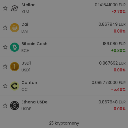
Stellar
0.141641000 EUR
XLM
-2.70%
Dai
0.867949 EUR
DAI
0.00%
Bitcoin Cash
186.080 EUR
BCH
+0.80%
USD1
0.867692 EUR
USD1
0.00%
Canton
0.085773000 EUR
CC
-5.40%
Ethena USDe
0.867648 EUR
USDE
0.00%
25
kryptomeny