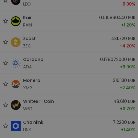
LEO
0.00%
Rain
0.010890440 EUR
RAIN
+1.20%
Zcash
431.720 EUR
ZEC
-4.20%
Cardano
0.178072000 EUR
ADA
+9.00%
Monero
316.130 EUR
XMR
+2.40%
WhiteBIT Coin
48.610 EUR
WBT
+0.70%
Chainlink
7.2200 EUR
LINK
+1.40%