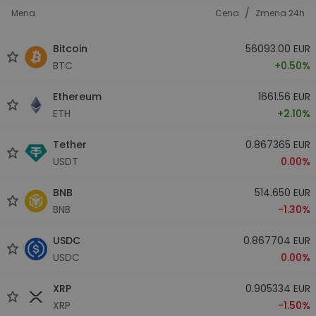
/
Mena
Cena
Zmena 24h
Bitcoin
56093.00 EUR
BTC
+0.50%
Ethereum
1661.56 EUR
ETH
+2.10%
Tether
0.867365 EUR
USDT
0.00%
BNB
514.650 EUR
BNB
-1.30%
USDC
0.867704 EUR
USDC
0.00%
XRP
0.905334 EUR
XRP
-1.50%